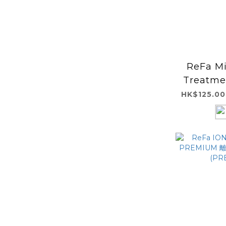
ReFa Mi
Treatmen
天然牛奶
HK$125.00
髮修