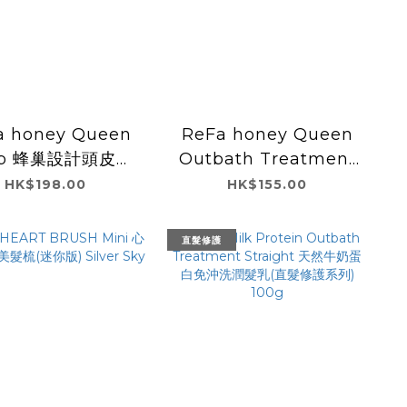
a honey Queen
ReFa honey Queen
lp 蜂巢設計頭皮護
Outbath Treatment
理洗髮梳
蜂蜜美容免沖水護髮素
HK$198.00
HK$155.00
130mL
直髮修護