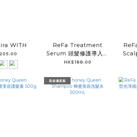
ira WITH
ReFa Treatment
ReF
Serum 頭髮修護導入精
Sca
205.00
華150mL
HK$188.00
高保濕柔順