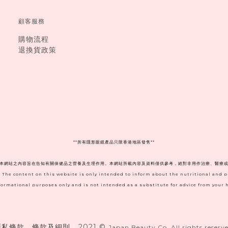
顧客服務
購物流程
退換貨政策
**
所有隱形眼鏡產品只限香港地區發售**
。本網站之內容旨在告知有關保健品之營養及生理作用。本網站所載內容及資料僅供參考，絕對非用作治療、醫療或
. The content on this website is only intended to inform about the nutritional and 
informational purposes only and is not intended as a substitute for advice from your h
隱私條款、條款及細則
|
2021 ©
Japan Beauty Co. All rights reserve