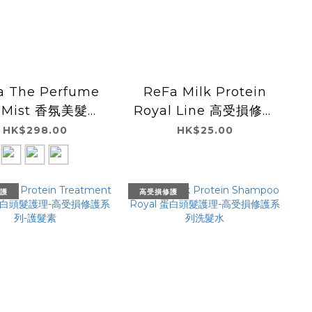
a The Perfume
ReFa Milk Protein
r Mist 香氛美髮噴
Royal Line 高受損修護
霧 30mL
系列-護髮素及洗髮水試
HK$298.00
HK$25.00
用裝
護
高受損修護