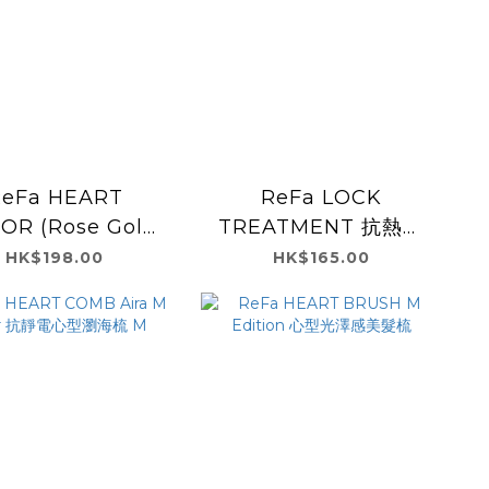
Fa HEART
ReFa LOCK
OR (Rose Gold/
TREATMENT 抗熱保
mpagne Gold/
濕修護乳液 100g
HK$198.00
HK$165.00
Silver)