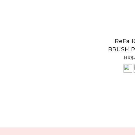
ReFa 
BRUSH 
子深層
HK$
(PR