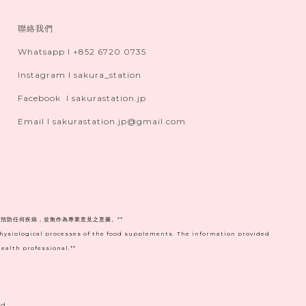
聯絡我們
Whatsapp I +852 6720 0735
Instagram I sakura_station
Facebook I sakurastation.jp
Email I sakurastation.jp@gmail.com
預防任何疾病，並無作為專業意見之意圖。**
physiological processes of the food supplements. The information provided
ealth professional.**
d.