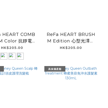
a HEART COMB
ReFa HEART BRUSH
 M Color 抗靜電心
M Edition 心型光澤感
型瀏海梳 M
美髮梳
HK$205.00
HK$205.00
高保濕柔順