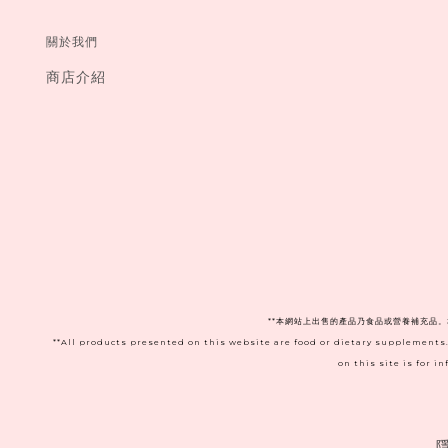
關於我們
商店介紹
**本網站上出售的產品乃食品或營養補充品
**All products presented on this website are food or dietary supplements
on this site is for 