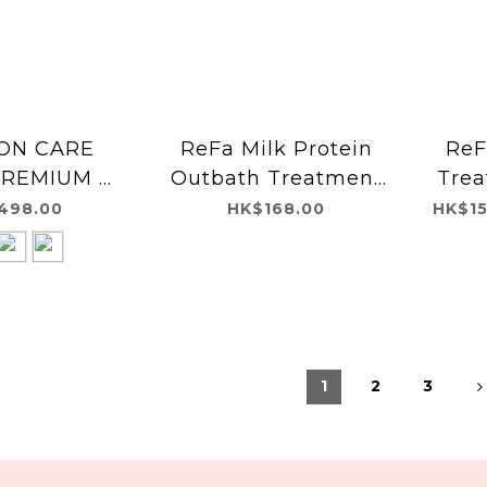
ION CARE
ReFa Milk Protein
ReF
PREMIUM 離
Outbath Treatment
Trea
護理洗髮梳
Royal 蛋白頭髮護理-高
白頭
498.00
HK$168.00
HK$15
EMIUM)
受損修護系列-免沖洗護
髮素 100g
1
2
3