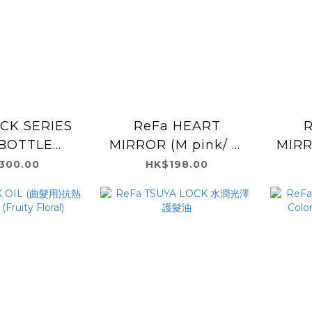
CK SERIES
ReFa HEART
Re
 BOTTLE
MIRROR (M pink/ M
MIRR
ARTER
Mint Green/ M
Cha
300.00
HK$198.00
Purple)