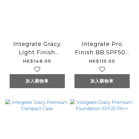
Integrate Gracy
Integrate Pro
Light Finish
Finish BB SPF50+
Powder UV
PA+++
HK$148.00
HK$115.00
SPF50+ PA++++
加入購物車
加入購物車