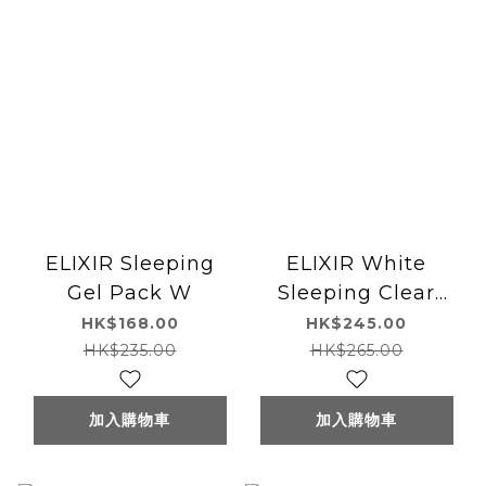
ELIXIR Sleeping
ELIXIR White
Gel Pack W
Sleeping Clear
Pack C
HK$168.00
HK$245.00
HK$235.00
HK$265.00
加入購物車
加入購物車