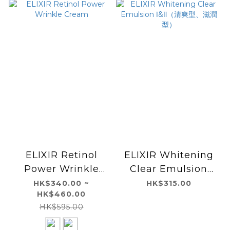
ELIXIR Retinol
ELIXIR Whitening
Power Wrinkle
Clear Emulsion
Cream
Ⅰ&Ⅱ（清爽型、滋潤
HK$340.00 ~
HK$315.00
HK$460.00
型）
HK$595.00