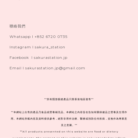
聯絡我們
Whatsapp I +852 6720 0735
Instagram I sakura_station
Facebook I sakurastation.jp
Email I sakurastation.jp@gmail.com
**
所有隱形眼鏡產品只限香港地區發售**
**本網站上出售的產品乃食品或營養補充品。本網站之內容旨在告知有關保健品之營養及生理作
用。本網站所載內容及資料僅供參考，絕對非用作治療、醫療或預防任何疾病，並無作為專業意
見之意圖。**
**All products presented on this website are food or dietary