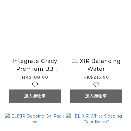
Integrate Gracy
ELIXIR Balancing
Premium BB
Water
Cream SPF50
HK$108.00
HK$215.00
PA+++
加入購物車
加入購物車