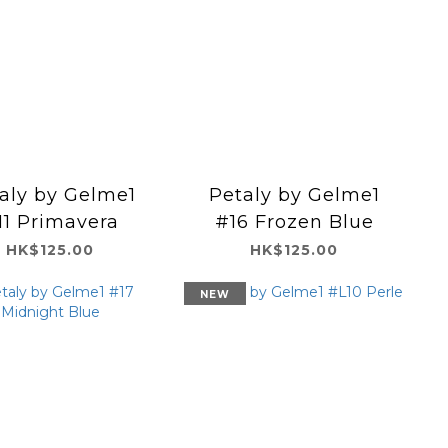
aly by Gelme1
Petaly by Gelme1
11 Primavera
#16 Frozen Blue
HK$125.00
HK$125.00
NEW