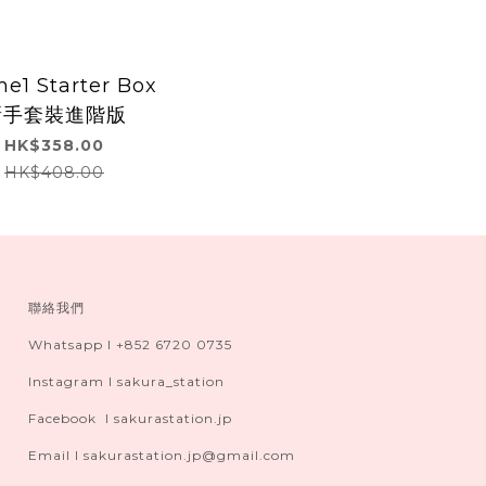
e1 Starter Box
新手套裝進階版
HK$358.00
HK$408.00
聯絡我們
Whatsapp I +852 6720 0735
Instagram I sakura_station
Facebook I sakurastation.jp
Email I sakurastation.jp@gmail.com