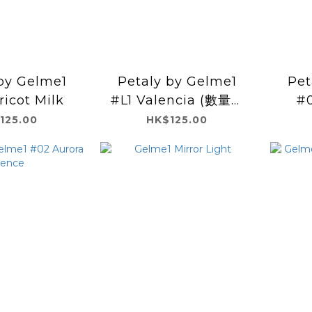
by Gelme1
Petaly by Gelme1
Pet
icot Milk
#L1 Valencia (數量限
#
定色)
125.00
HK$125.00