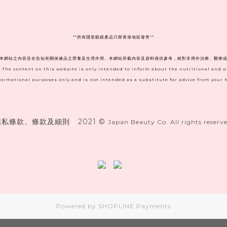
**
所有隱形眼鏡產品只限香港地區發售**
。本網站之內容旨在告知有關保健品之營養及生理作用。本網站所載內容及資料僅供參考，絕對非用作治療、醫療或
. The content on this website is only intended to inform about the nutritional and 
informational purposes only and is not intended as a substitute for advice from your h
隱私條款、條款及細則
|
2021 ©
Japan Beauty Co. All rights reserve
Powered by
SHOPLINE Payments