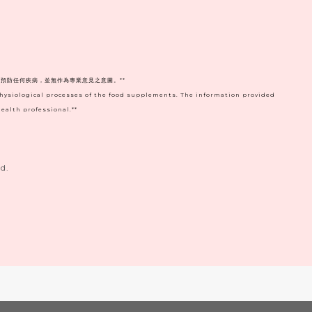
預防任何疾病，並無作為專業意見之意圖。**
physiological processes of the food supplements. The information provided
ealth professional.**
d.