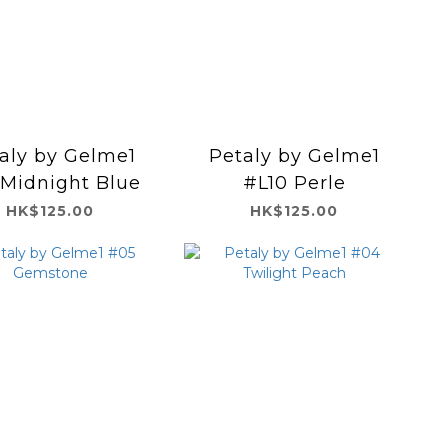
aly by Gelme1
Petaly by Gelme1
 Midnight Blue
#L10 Perle
HK$125.00
HK$125.00