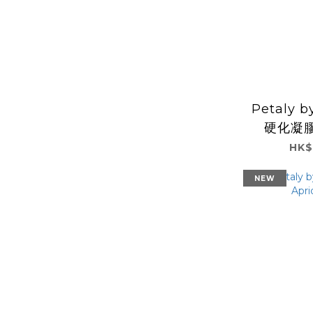
Petaly b
硬化凝膠
Cashme
HK$
NEW