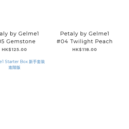
aly by Gelme1
Petaly by Gelme1
05 Gemstone
#04 Twilight Peach
HK$125.00
HK$118.00