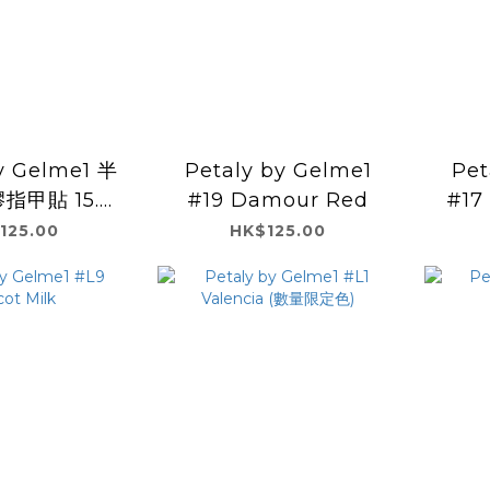
y Gelme1 半
Petaly by Gelme1
Pet
指甲貼 15.
#19 Damour Red
#17
re Taupe
125.00
HK$125.00