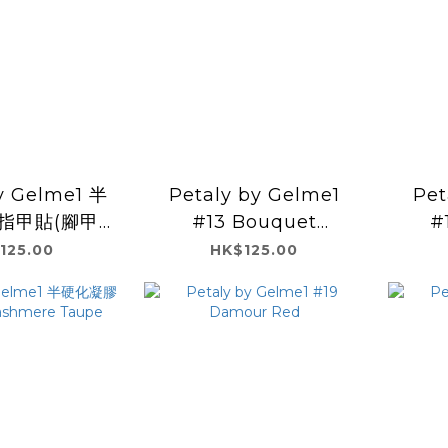
y Gelme1 半
Petaly by Gelme1
Pet
指甲貼(腳甲
#13 Bouquet
#
.Popping
Blanche
125.00
HK$125.00
bble