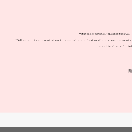
**本網站上出售的產品乃食品或營養補充品
**All products presented on this website are food or dietary supplements
on this site is for 