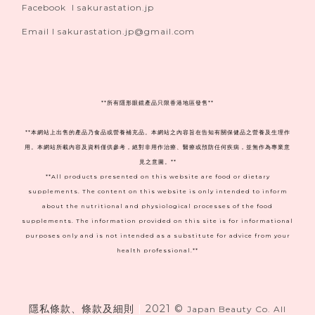
Facebook I sakurastation.jp
Email I sakurastation.jp@gmail.com
**
所有隱形眼鏡產品只限香港地區發售**
**本網站上出售的產品乃食品或營養補充品。本網站之內容旨在告知有關保健品之營養及生理作
用。本網站所載內容及資料僅供參考，絕對非用作治療、醫療或預防任何疾病，並無作為專業意
見之意圖。**
**All products presented on this website are food or dietary
supplements. The content on this website is only intended to inform
about the nutritional and physiological processes of the food
supplements. The information provided on this site is for informational
purposes only and is not intended as a substitute for advice from your
health professional.**
隱私條款、條款及細則
|
2021 ©
Japan Beauty Co. All