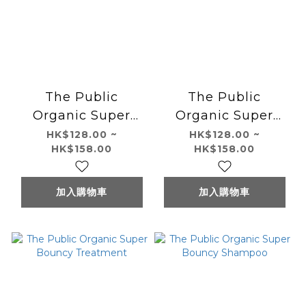
The Public
The Public
Organic Super
Organic Super
Positive
Positive Shampoo
HK$128.00 ~
HK$128.00 ~
HK$158.00
HK$158.00
Treatment
加入購物車
加入購物車