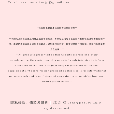
Email I sakurastation.jp@gmail.com
**
所有隱形眼鏡產品只限香港地區發售**
**本網站上出售的產品乃食品或營養補充品。本網站之內容旨在告知有關保健品之營養及生理作
用。本網站所載內容及資料僅供參考，絕對非用作治療、醫療或預防任何疾病，並無作為專業意
見之意圖。**
**All products presented on this website are food or dietary
supplements. The content on this website is only intended to inform
about the nutritional and physiological processes of the food
supplements. The information provided on this site is for informational
purposes only and is not intended as a substitute for advice from your
health professional.**
隱私條款、條款及細則
|
2021 ©
Japan Beauty Co. All
rights reserved.