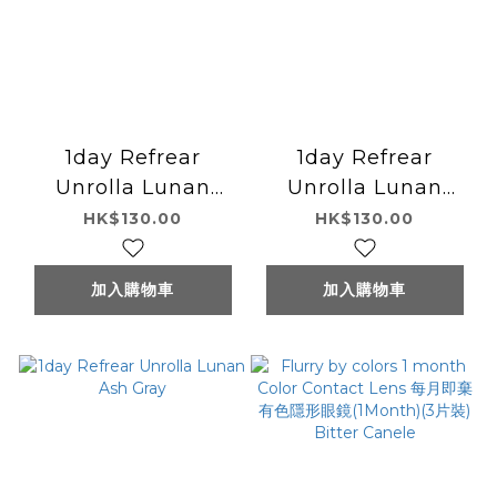
1day Refrear
1day Refrear
Unrolla Lunan
Unrolla Lunan
Hani Brown
Cream
HK$130.00
HK$130.00
加入購物車
加入購物車