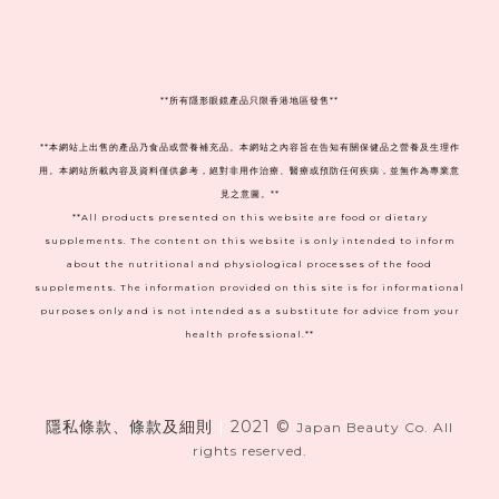
**
所有隱形眼鏡產品只限香港地區發售**
**本網站上出售的產品乃食品或營養補充品。本網站之內容旨在告知有關保健品之營養及生理作
用。本網站所載內容及資料僅供參考，絕對非用作治療、醫療或預防任何疾病，並無作為專業意
見之意圖。**
**All products presented on this website are food or dietary
supplements. The content on this website is only intended to inform
about the nutritional and physiological processes of the food
supplements. The information provided on this site is for informational
purposes only and is not intended as a substitute for advice from your
health professional.**
隱私條款、條款及細則
|
2021 ©
Japan Beauty Co. All
rights reserved.