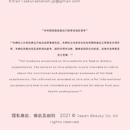
Email I sakurastation.jp@gmail.com
**
所有隱形眼鏡產品只限香港地區發售**
**本網站上出售的產品乃食品或營養補充品。本網站之內容旨在告知有關保健品之營養及生理作
用。本網站所載內容及資料僅供參考，絕對非用作治療、醫療或預防任何疾病，並無作為專業意
見之意圖。**
**All products presented on this website are food or dietary
supplements. The content on this website is only intended to inform
about the nutritional and physiological processes of the food
supplements. The information provided on this site is for informational
purposes only and is not intended as a substitute for advice from your
health professional.**
隱私條款、條款及細則
|
2021 ©
Japan Beauty Co. All
rights reserved.