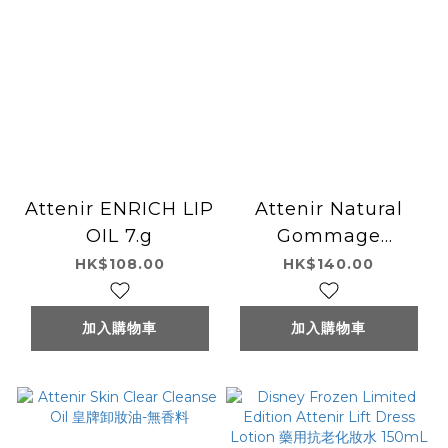
Attenir ENRICH LIP
Attenir Natural
OIL 7.g
Gommage
Massage
HK$108.00
HK$140.00
Bergamot & Citrus
Scent 100g
加入購物車
加入購物車