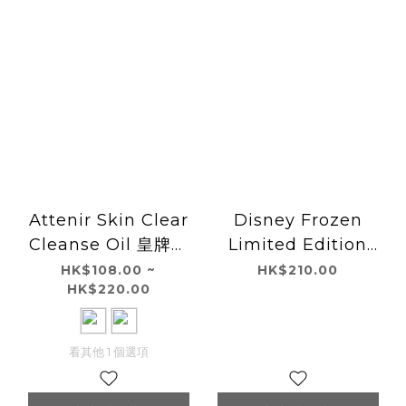
Attenir Skin Clear
Disney Frozen
Cleanse Oil 皇牌卸
Limited Edition
妝油-無香料
Attenir Lift Dress
HK$108.00 ~
HK$210.00
HK$220.00
Lotion 藥用抗老化妝
水 150mL
看其他 1 個選項