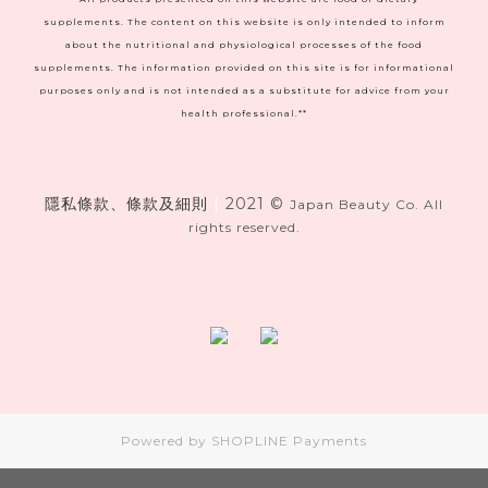
supplements. The content on this website is only intended to inform
about the nutritional and physiological processes of the food
supplements. The information provided on this site is for informational
purposes only and is not intended as a substitute for advice from your
health professional.**
隱私條款、條款及細則
|
2021 ©
Japan Beauty Co. All
rights reserved.
Powered by
SHOPLINE Payments