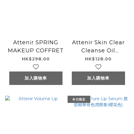
Attenir SPRING
Attenir Skin Clear
MAKEUP COFFRET
Cleanse Oil
(Smooth
HK$298.00
HK$128.00
Black)175ml 卸妝油
加入購物車
加入購物車
冬日限定