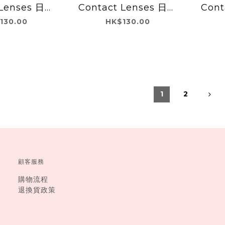
 Lenses 日本
Contact Lenses 日本
Cont
 每日即棄有色隱
Envie 每日即棄有色隱
Env
130.00
HK$130.00
0片(Olive
形眼鏡 10片
形眼
own)
(Chameau Brown)
1
2
顧客服務
購物流程
退換貨政策