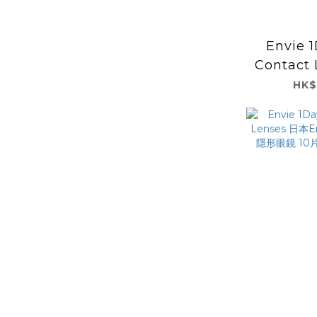
Envie 1
Contact
Envie
HK$
形眼
(Chame