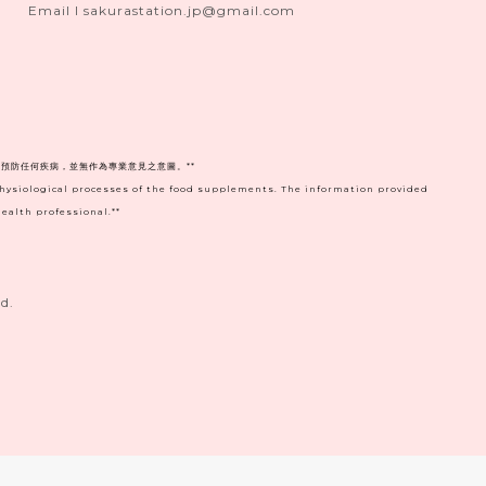
Email I sakurastation.jp@gmail.com
預防任何疾病，並無作為專業意見之意圖。**
physiological processes of the food supplements. The information provided
ealth professional.**
d.