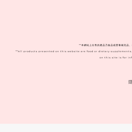
**本網站上出售的產品乃食品或營養補充品
**All products presented on this website are food or dietary supplements
on this site is for 