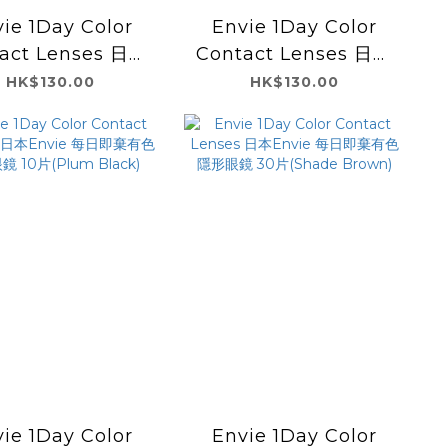
ie 1Day Color
Envie 1Day Color
act Lenses 日本
Contact Lenses 日本
ie 每日即棄有色隱
Envie 每日即棄有色隱
HK$130.00
HK$130.00
鏡 10片(Coral
形眼鏡 10片
Cheek)
(Champagne Gray))
ie 1Day Color
Envie 1Day Color