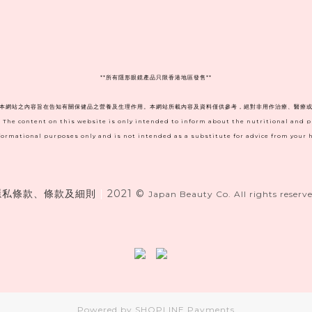
**
所有隱形眼鏡產品只限香港地區發售**
。本網站之內容旨在告知有關保健品之營養及生理作用。本網站所載內容及資料僅供參考，絕對非用作治療、醫療或
. The content on this website is only intended to inform about the nutritional and 
informational purposes only and is not intended as a substitute for advice from your h
隱私條款、條款及細則
|
2021 ©
Japan Beauty Co. All rights reserve
Powered by
SHOPLINE Payments