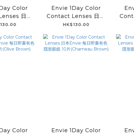
Day Color
Envie 1Day Color
Env
 Lenses 日本
Contact Lenses 日本
Cont
 每日即棄有色隱
Envie 每日即棄有色隱
Env
130.00
HK$130.00
0片(Shade
形眼鏡 10片(Classic
形眼
own)
Umber)
Day Color
Envie 1Day Color
Env