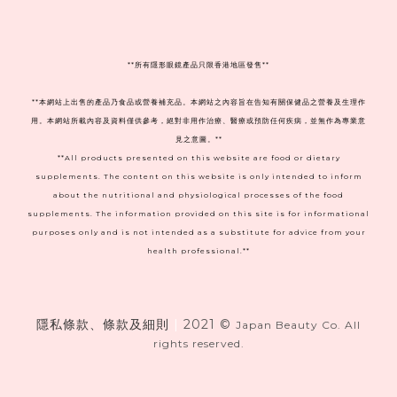
**
所有隱形眼鏡產品只限香港地區發售**
**本網站上出售的產品乃食品或營養補充品。本網站之內容旨在告知有關保健品之營養及生理作
用。本網站所載內容及資料僅供參考，絕對非用作治療、醫療或預防任何疾病，並無作為專業意
見之意圖。**
**All products presented on this website are food or dietary
supplements. The content on this website is only intended to inform
about the nutritional and physiological processes of the food
supplements. The information provided on this site is for informational
purposes only and is not intended as a substitute for advice from your
health professional.**
隱私條款、條款及細則
|
2021 ©
Japan Beauty Co. All
rights reserved.