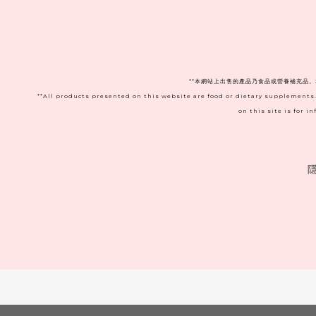
**本網站上出售的產品乃食品或營養補充品
**All products presented on this website are food or dietary supplements
on this site is for 