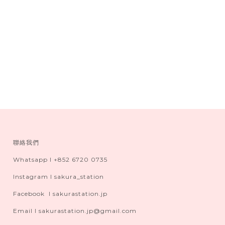
聯絡我們
Whatsapp I +852 6720 0735
Instagram I sakura_station
Facebook I sakurastation.jp
Email I sakurastation.jp@gmail.com