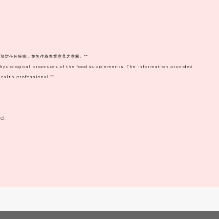
預防任何疾病，並無作為專業意見之意圖。**
physiological processes of the food supplements. The information provided
ealth professional.**
d.