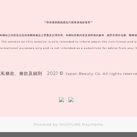
**
所有隱形眼鏡產品只限香港地區發售**
。本網站之內容旨在告知有關保健品之營養及生理作用。本網站所載內容及資料僅供參考，絕對非用作治療、醫療或
. The content on this website is only intended to inform about the nutritional and 
informational purposes only and is not intended as a substitute for advice from your h
隱私條款、條款及細則
|
2021 ©
Japan Beauty Co. All rights reserve
Powered by
SHOPLINE Payments