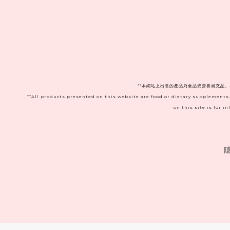
**本網站上出售的產品乃食品或營養補充品
**All products presented on this website are food or dietary supplements
on this site is for 