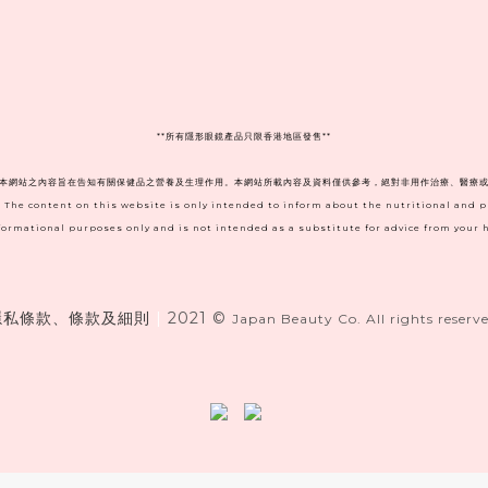
**
所有隱形眼鏡產品只限香港地區發售**
。本網站之內容旨在告知有關保健品之營養及生理作用。本網站所載內容及資料僅供參考，絕對非用作治療、醫療或
. The content on this website is only intended to inform about the nutritional and 
informational purposes only and is not intended as a substitute for advice from your h
隱私條款、條款及細則
|
2021 ©
Japan Beauty Co. All rights reserve