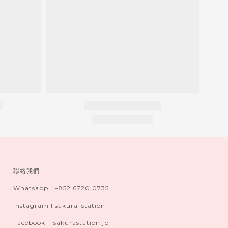
聯絡我們
Whatsapp I +852 6720 0735
Instagram I sakura_station
Facebook I sakurastation.jp