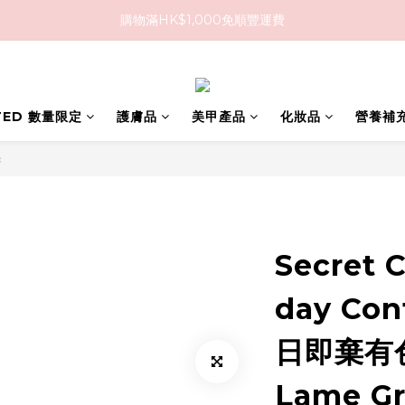
購物滿HK$1,000免順豐運費
購物滿HK$1,000免順豐運費
購買任何隱形眼鏡2盒或以上，即享8折優惠!!
購物滿HK$1,000免順豐運費
ITED 數量限定
護膚品
美甲產品
化妝品
營養補
c
Secret 
day Con
日即棄有
Lame Gr