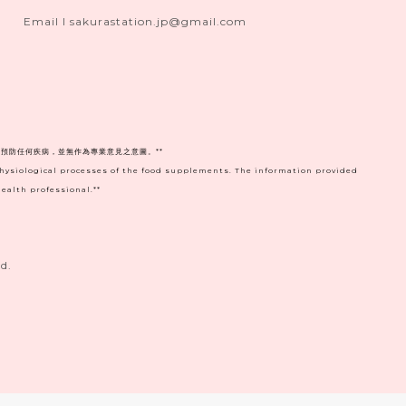
Email I sakurastation.jp@gmail.com
預防任何疾病，並無作為專業意見之意圖。**
physiological processes of the food supplements. The information provided
ealth professional.**
d.