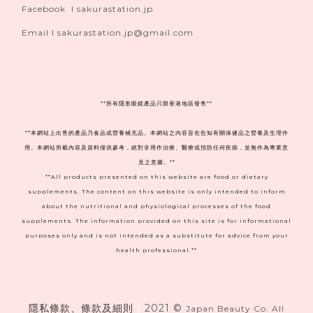
Facebook I sakurastation.jp
Email I sakurastation.jp@gmail.com
**
所有隱形眼鏡產品只限香港地區發售**
**本網站上出售的產品乃食品或營養補充品。本網站之內容旨在告知有關保健品之營養及生理作
用。本網站所載內容及資料僅供參考，絕對非用作治療、醫療或預防任何疾病，並無作為專業意
見之意圖。**
**All products presented on this website are food or dietary
supplements. The content on this website is only intended to inform
about the nutritional and physiological processes of the food
supplements. The information provided on this site is for informational
purposes only and is not intended as a substitute for advice from your
health professional.**
隱私條款、條款及細則
|
2021 ©
Japan Beauty Co. All