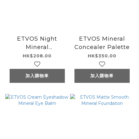
ETVOS Night
ETVOS Mineral
Mineral
Concealer Palette
Foundation
HK$208.00
HK$350.00
加入購物車
加入購物車