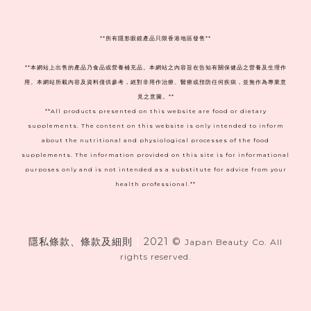
**
所有隱形眼鏡產品只限香港地區發售**
**本網站上出售的產品乃食品或營養補充品。本網站之內容旨在告知有關保健品之營養及生理作
用。本網站所載內容及資料僅供參考，絕對非用作治療、醫療或預防任何疾病，並無作為專業意
見之意圖。**
**All products presented on this website are food or dietary
supplements. The content on this website is only intended to inform
about the nutritional and physiological processes of the food
supplements. The information provided on this site is for informational
purposes only and is not intended as a substitute for advice from your
health professional.**
隱私條款、條款及細則
|
2021 ©
Japan Beauty Co. All
rights reserved.