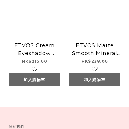
ETVOS Cream
ETVOS Matte
Eyeshadow
Smooth Mineral
Mineral Eye Balm
Foundation
HK$215.00
HK$238.00
加入購物車
加入購物車
關於我們