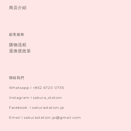
商店介紹
顧客服務
購物流程
退換貨政策
聯絡我們
Whatsapp I +852 6720 0735
Instagram I sakura_station
Facebook I sakurastation.jp
Email I sakurastation.jp@gmail.com