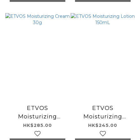
ETVOS
ETVOS
Moisturizing
Moisturizing
Cream 30g
Lotion 150mL
HK$285.00
HK$245.00