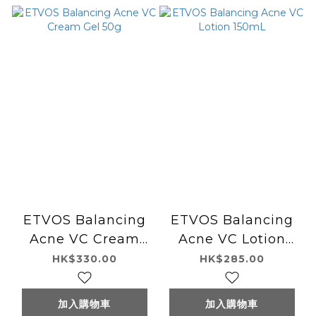
ETVOS Balancing
ETVOS Balancing
Acne VC Cream
Acne VC Lotion
Gel 50g
150mL
HK$330.00
HK$285.00
加入購物車
加入購物車