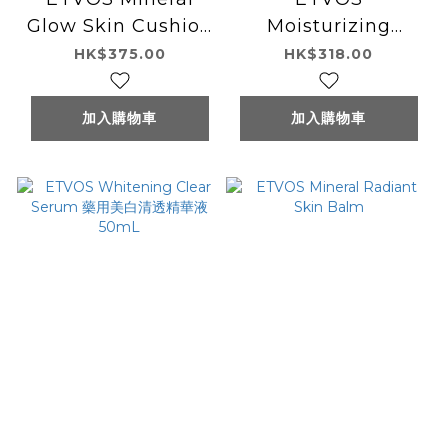
Glow Skin Cushion
Moisturizing
Foundation
Serum
HK$375.00
HK$318.00
加入購物車
加入購物車