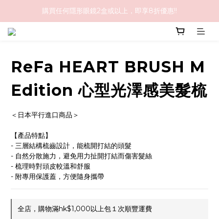
購買任何隱形眼鏡2盒或以上，即享8折優惠!!
購物滿HK$1,000免順豐運費
購物滿HK$1,000免順豐運費
ReFa HEART BRUSH M
Edition 心型光澤感美髮梳
＜日本平行進口商品＞
【產品特點】
- 三層結構梳齒設計，能梳開打結的頭髮
- 自然分散施力，避免用力扯開打結而傷害髮絲
- 梳理時對頭皮較溫和舒服
- 附專用保護蓋，方便隨身攜帶
全店，購物滿hk$1,000以上包１次順豐運費