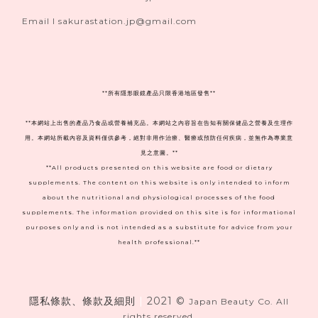
Email I sakurastation.jp@gmail.com
**
所有隱形眼鏡產品只限香港地區發售**
**本網站上出售的產品乃食品或營養補充品。本網站之內容旨在告知有關保健品之營養及生理作
用。本網站所載內容及資料僅供參考，絕對非用作治療、醫療或預防任何疾病，並無作為專業意
見之意圖。**
**All products presented on this website are food or dietary
supplements. The content on this website is only intended to inform
about the nutritional and physiological processes of the food
supplements. The information provided on this site is for informational
purposes only and is not intended as a substitute for advice from your
health professional.**
隱私條款、條款及細則
|
2021 ©
Japan Beauty Co. All
rights reserved.