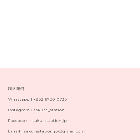
聯絡我們
Whatsapp I +852 6720 0735
Instagram I sakura_station
Facebook I sakurastation.jp
Email I sakurastation.jp@gmail.com