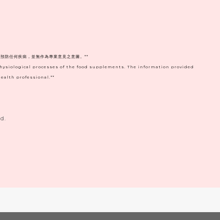
預防任何疾病，並無作為專業意見之意圖。**
physiological processes of the food supplements. The information provided
ealth professional.**
d.