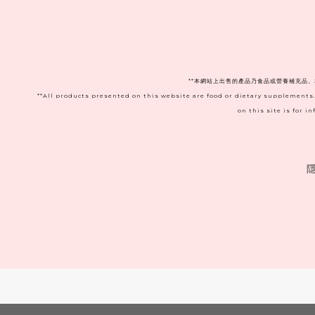
**本網站上出售的產品乃食品或營養補充品
**All products presented on this website are food or dietary supplements
on this site is for 