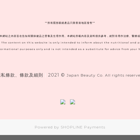
**
所有隱形眼鏡產品只限香港地區發售**
。本網站之內容旨在告知有關保健品之營養及生理作用。本網站所載內容及資料僅供參考，絕對非用作治療、醫療或
. The content on this website is only intended to inform about the nutritional and 
informational purposes only and is not intended as a substitute for advice from your h
隱私條款、條款及細則
|
2021 ©
Japan Beauty Co. All rights reserve
Powered by
SHOPLINE Payments