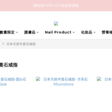
購物滿HK$1,000免順豐運費
購物滿HK$1,000免順豐運費
購買任何隱形眼鏡2盒或以上，即享8折優惠!!
購物滿HK$1,000免順豐運費
D 數量限定
護膚品
Nail Product
化妝品
營養
日本天然半貴石戒指
貴石戒指