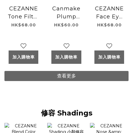
CEZANNE
Canmake
CEZANNE
Tone Filter
Plump
Face Eye
Highlight
Coordinate
Palette 03
HK$68.00
HK$60.00
HK$68.00
02 Filter
Eyes 淚袋色
Nobel
Pink
盤 06
Beige
Cherry
Planpuku
加入購物車
加入購物車
加入購物車
查看更多
修容 Shadings