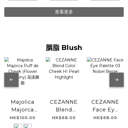
查看更多
胭脂 Blush
Majolica
CEZANNE
CEZANNE
Majorca
Blend
Face Eye
Puff de
Color
Palette 03
HK$100.00
HK$68.00
HK$68.00
Cheek
Cheek HI
Nobel