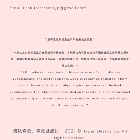
Email I sakurastation.jp@gmail.com
**
所有隱形眼鏡產品只限香港地區發售**
**本網站上出售的產品乃食品或營養補充品。本網站之內容旨在告知有關保健品之營養及生理作
用。本網站所載內容及資料僅供參考，絕對非用作治療、醫療或預防任何疾病，並無作為專業意
見之意圖。**
**All products presented on this website are food or dietary
supplements. The content on this website is only intended to inform
about the nutritional and physiological processes of the food
supplements. The information provided on this site is for informational
purposes only and is not intended as a substitute for advice from your
health professional.**
隱私條款、條款及細則
|
2021 ©
Japan Beauty Co. All
rights reserved.