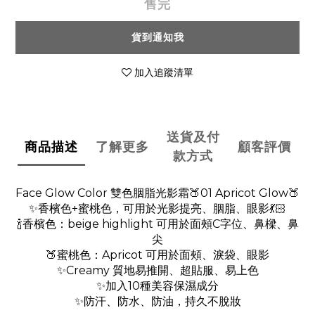
售完
貨到通知我
加入追蹤清單
送貨及付
商品描述
了解更多
顧客評價
款方式
Face Glow Color 雙色胭脂光影霜🍑01 Apricot Glow🍑
✨香檳色+蜜桃色，可用於光影提亮、胭脂、眼影💃🏻
🍾香檳色：beige highlight 可用於面頰C字位、鼻樑、鼻
尖
🍑蜜桃色：Apricot 可用於面頰、淚袋、眼影
✨Creamy 質地易推開、超貼服、易上色
✨加入10種美容保濕成分
✨防汗、防水、防油，持久不脫妝