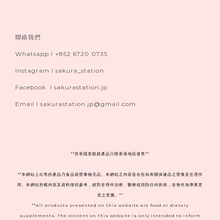
聯絡我們
Whatsapp I +852 6720 0735
Instagram I sakura_station
Facebook I sakurastation.jp
Email I sakurastation.jp@gmail.com
**
所有隱形眼鏡產品只限香港地區發售**
**本網站上出售的產品乃食品或營養補充品。本網站之內容旨在告知有關保健品之營養及生理作
用。本網站所載內容及資料僅供參考，絕對非用作治療、醫療或預防任何疾病，並無作為專業意
見之意圖。**
**All products presented on this website are food or dietary
supplements. The content on this website is only intended to inform