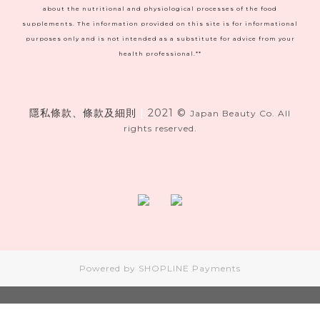
about the nutritional and physiological processes of the food
supplements. The information provided on this site is for informational
purposes only and is not intended as a substitute for advice from your
health professional.**
隱私條款、條款及細則
|
2021 ©
Japan Beauty Co. All
rights reserved.
Powered by
SHOPLINE Payments