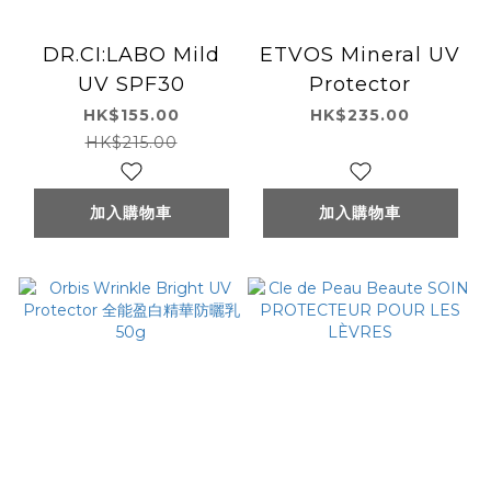
DR.CI:LABO Mild
ETVOS Mineral UV
UV SPF30
Protector
HK$155.00
HK$235.00
HK$215.00
加入購物車
加入購物車