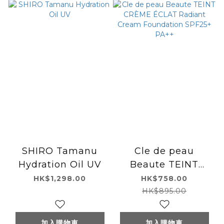
SHIRO Tamanu
Cle de peau
Hydration Oil UV
Beaute TEINT
CRÈME ÉCLAT
HK$1,298.00
HK$758.00
Radiant Cream
HK$895.00
Foundation
SPF25+ PA++
加入購物車
加入購物車