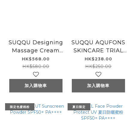
SUQQU Designing
SUQQU AQUFONS
Massage Cream
SKINCARE TRIAL
Kit 皇牌按摩霜套裝
KIT 透明感保濕系列
HK$568.00
HK$238.00
(限定蒼苑香)
體驗套裝
HK$580.00
HK$250.00
加入購物車
加入購物車
限定色蜜桃粉
夏日限定