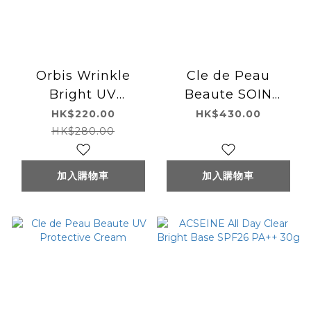
Orbis Wrinkle
Cle de Peau
Bright UV
Beaute SOIN
Protector 全能盈白
PROTECTEUR
HK$220.00
HK$430.00
精華防曬乳 50g
POUR LES LÈVRES
HK$280.00
加入購物車
加入購物車