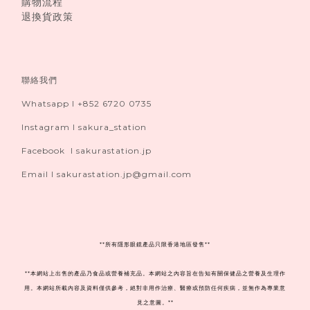
購物流程
退換貨政策
聯絡我們
Whatsapp I +852 6720 0735
Instagram I sakura_station
Facebook I sakurastation.jp
Email I sakurastation.jp@gmail.com
**
所有隱形眼鏡產品只限香港地區發售**
**本網站上出售的產品乃食品或營養補充品。本網站之內容旨在告知有關保健品之營養及生理作
用。本網站所載內容及資料僅供參考，絕對非用作治療、醫療或預防任何疾病，並無作為專業意
見之意圖。**