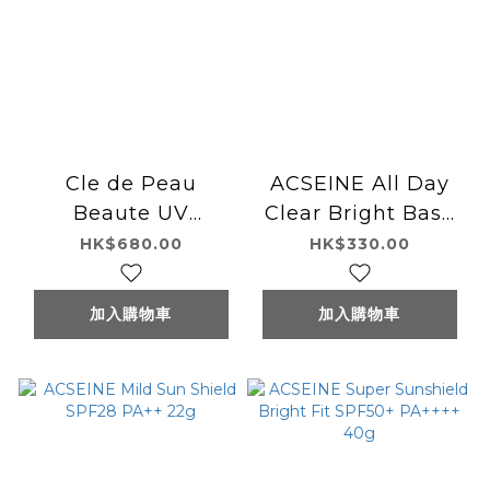
Cle de Peau
ACSEINE All Day
Beaute UV
Clear Bright Base
Protective Cream
SPF26 PA++ 30g
HK$680.00
HK$330.00
加入購物車
加入購物車