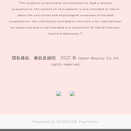
**All products presented on this website are food or dietary
supplements. The content on this website is only intended to inform
about the nutritional and physiological processes of the food
supplements. The information provided on this site is for informational
purposes only and is not intended as a substitute for advice from your
health professional.**
隱私條款、條款及細則
|
2021 ©
Japan Beauty Co. All
rights reserved.
Powered by
SHOPLINE Payments