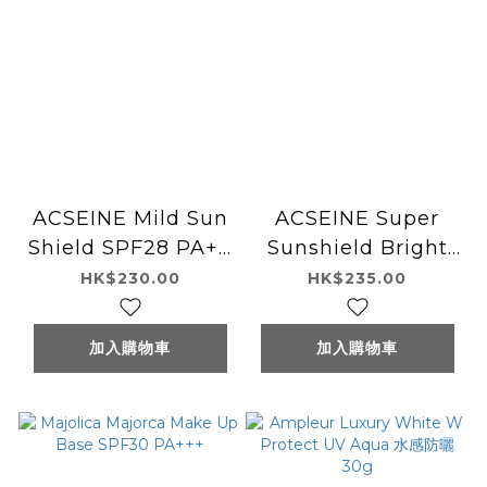
ACSEINE Mild Sun
ACSEINE Super
Shield SPF28 PA++
Sunshield Bright
22g
Fit SPF50+ PA++++
HK$230.00
HK$235.00
40g
加入購物車
加入購物車