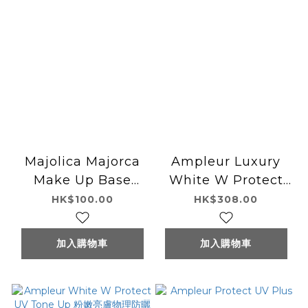
Majolica Majorca
Ampleur Luxury
Make Up Base
White W Protect
SPF30 PA+++
UV Aqua 水感防曬
HK$100.00
HK$308.00
30g
加入購物車
加入購物車