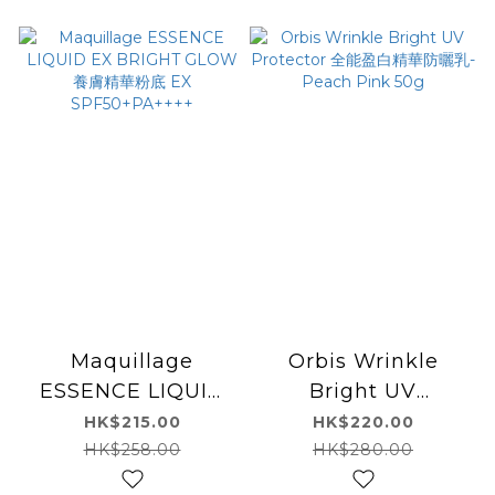
Maquillage
Orbis Wrinkle
ESSENCE LIQUID
Bright UV
EX BRIGHT GLOW
Protector 全能盈白
HK$215.00
HK$220.00
養膚精華粉底 EX
精華防曬乳- Peach
HK$258.00
HK$280.00
SPF50+PA++++
Pink 50g