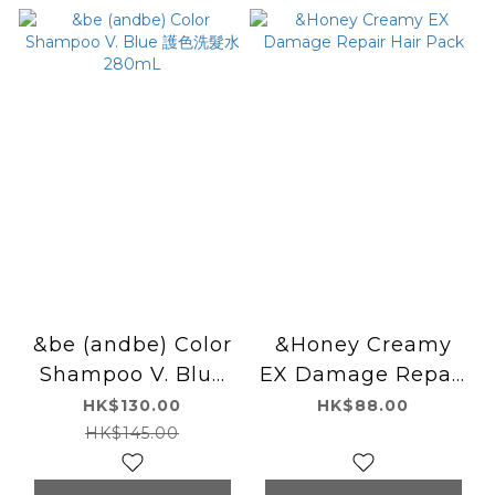
&be (andbe) Color
&Honey Creamy
Shampoo V. Blue
EX Damage Repair
護色洗髮水280mL
Hair Pack
HK$130.00
HK$88.00
HK$145.00