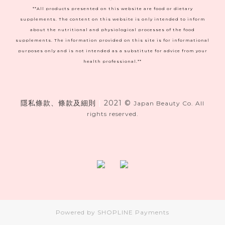
**All products presented on this website are food or dietary
supplements. The content on this website is only intended to inform
about the nutritional and physiological processes of the food
supplements. The information provided on this site is for informational
purposes only and is not intended as a substitute for advice from your
health professional.**
隱私條款、條款及細則
|
2021 ©
Japan Beauty Co. All
rights reserved.
Powered by
SHOPLINE Payments