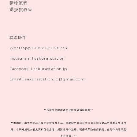
購物流程
退換貨政策
聯絡我們
Whatsapp I +852 6720 0735
Instagram I sakura_station
Facebook I sakurastation.jp
Email I sakurastation.jp@gmail.com
**
所有隱形眼鏡產品只限香港地區發售**
**本網站上出售的產品乃食品或營養補充品。本網站之內容旨在告知有關保健品之營養及生理作
用。本網站所載內容及資料僅供參考，絕對非用作治療、醫療或預防任何疾病，並無作為專業意
見之意圖。**