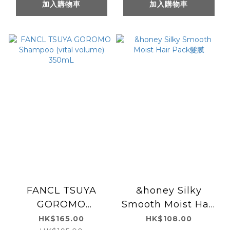
加入購物車
加入購物車
FANCL TSUYA
&honey Silky
GOROMO
Smooth Moist Hair
Shampoo (vital
Pack髮膜
HK$165.00
HK$108.00