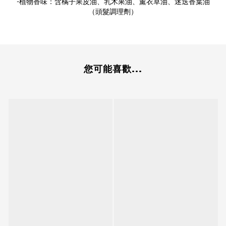
-植物香味：含橘子果皮油、乳木果油、薰衣草油、迷迭香葉油
（頭髮調理劑）
您可能喜歡...