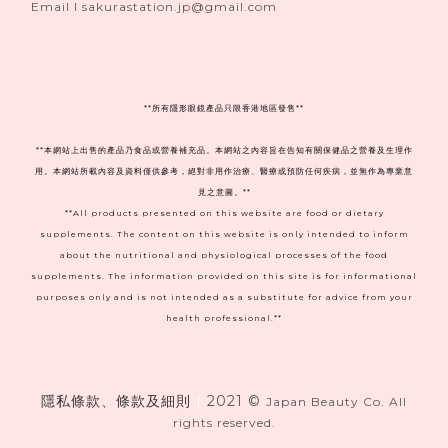
Email I sakurastation.jp@gmail.com
**
所有隱形眼鏡產品只限香港地區發售**
**本網站上出售的產品乃食品或營養補充品。本網站之內容旨在告知有關保健品之營養及生理作
用。本網站所載內容及資料僅供參考，絕對非用作治療、醫療或預防任何疾病，並無作為專業意
見之意圖。**
**All products presented on this website are food or dietary
supplements. The content on this website is only intended to inform
about the nutritional and physiological processes of the food
supplements. The information provided on this site is for informational
purposes only and is not intended as a substitute for advice from your
health professional.**
隱私條款、條款及細則
|
2021 ©
Japan Beauty Co. All
rights reserved.