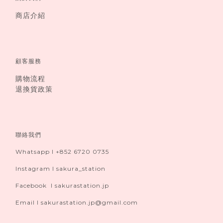
商店介紹
顧客服務
購物流程
退換貨政策
聯絡我們
Whatsapp I +852 6720 0735
Instagram I sakura_station
Facebook I sakurastation.jp
Email I sakurastation.jp@gmail.com