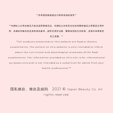
**
所有隱形眼鏡產品只限香港地區發售**
**本網站上出售的產品乃食品或營養補充品。本網站之內容旨在告知有關保健品之營養及生理作
用。本網站所載內容及資料僅供參考，絕對非用作治療、醫療或預防任何疾病，並無作為專業意
見之意圖。**
**All products presented on this website are food or dietary
supplements. The content on this website is only intended to inform
about the nutritional and physiological processes of the food
supplements. The information provided on this site is for informational
purposes only and is not intended as a substitute for advice from your
health professional.**
隱私條款、條款及細則
|
2021 ©
Japan Beauty Co. All
rights reserved.