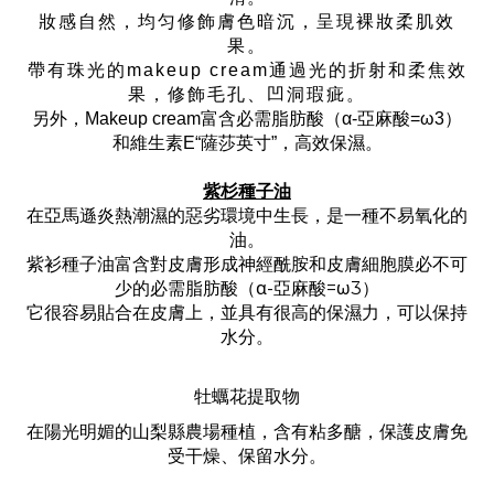
妝感自然，均匀修飾膚色暗沉，呈現裸妝柔肌效
果。
帶有珠光的makeup cream通過光的折射和柔焦效
果，修飾毛孔、凹洞瑕疵。
另外，Makeup cream富含必需脂肪酸（α-亞麻酸=ω3）
和
維生素E“薩莎英寸”，高效保濕。
紫杉種子油
在亞馬遜炎熱潮濕的惡劣環境中生長，是一種不易氧化的
油。
紫衫種子油富含對皮膚形成神經酰胺和皮膚細胞膜必不可
少的必需脂肪酸（α-亞麻酸=ω3）
它很容易貼合在皮膚上，並具有很高的保濕力，可以保持
水分。
牡蠣花提取物
在陽光明媚的山梨縣農場種植，含有粘多醣，保護皮膚免
受干燥、保留水分。