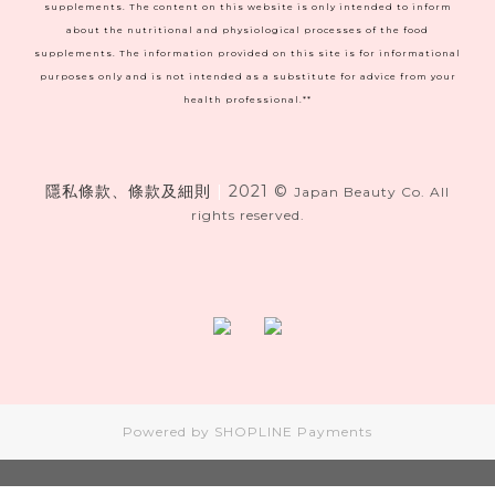
supplements. The content on this website is only intended to inform
about the nutritional and physiological processes of the food
supplements. The information provided on this site is for informational
purposes only and is not intended as a substitute for advice from your
health professional.**
隱私條款、條款及細則
|
2021 ©
Japan Beauty Co. All
rights reserved.
Powered by
SHOPLINE Payments