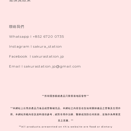
聯絡我們
Whatsapp I +852 6720 0735
Instagram I sakura_station
Facebook I sakurastation.jp
Email I sakurastation.jp@gmail.com
**
所有隱形眼鏡產品只限香港地區發售**
**本網站上出售的產品乃食品或營養補充品。本網站之內容旨在告知有關保健品之營養及生理作
用。本網站所載內容及資料僅供參考，絕對非用作治療、醫療或預防任何疾病，並無作為專業意
見之意圖。**
**All products presented on this website are food or dietary