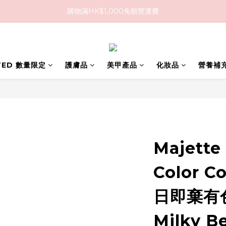
購物滿HK$1,000免順豐運費
購物滿HK$1,000免順豐運費
購買任何隱形眼鏡2盒或以上，即享8折優惠!!
購物滿HK$1,000免順豐運費
ITED 數量限定
護膚品
美甲產品
化妝品
營養補
Majette
Color C
日即棄有
Milky B