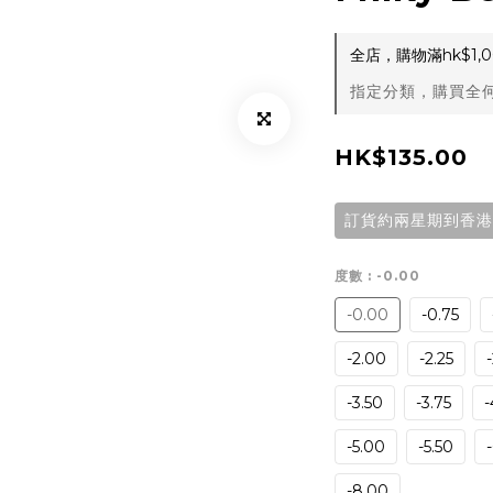
全店，購物滿hk$1
指定分類，購買全何
HK$135.00
訂貨約兩星期到香港
度數
: -0.00
-0.00
-0.75
-2.00
-2.25
-3.50
-3.75
-
-5.00
-5.50
-8.00