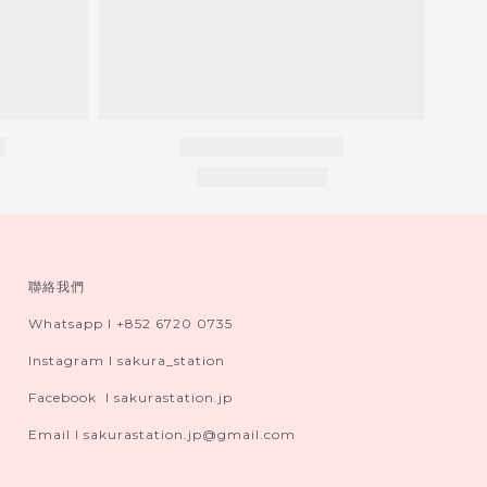
聯絡我們
Whatsapp I +852 6720 0735
Instagram I sakura_station
Facebook I sakurastation.jp
Email I sakurastation.jp@gmail.com