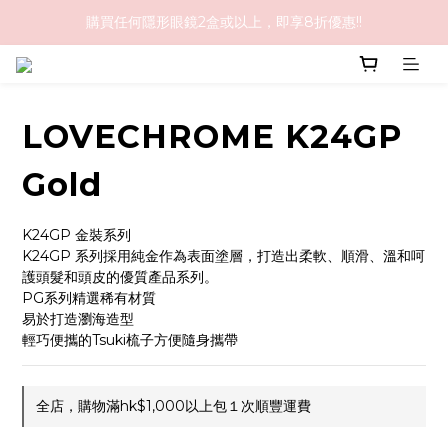
購買任何隱形眼鏡2盒或以上，即享8折優惠!!
購物滿HK$1,000免順豐運費
購物滿HK$1,000免順豐運費
LOVECHROME K24GP
Gold
K24GP 金裝系列
K24GP 系列採用純金作為表面塗層，打造出柔軟、順滑、溫和呵
護頭髮和頭皮的優質產品系列。
PG系列精選稀有材質
易於打造瀏海造型
輕巧便攜的Tsuki梳子方便隨身攜帶
全店，購物滿hk$1,000以上包１次順豐運費