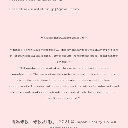
Email I sakurastation.jp@gmail.com
**
所有隱形眼鏡產品只限香港地區發售**
**本網站上出售的產品乃食品或營養補充品。本網站之內容旨在告知有關保健品之營養及生理作
用。本網站所載內容及資料僅供參考，絕對非用作治療、醫療或預防任何疾病，並無作為專業意
見之意圖。**
**All products presented on this website are food or dietary
supplements. The content on this website is only intended to inform
about the nutritional and physiological processes of the food
supplements. The information provided on this site is for informational
purposes only and is not intended as a substitute for advice from your
health professional.**
隱私條款、條款及細則
|
2021 ©
Japan Beauty Co. All
rights reserved.