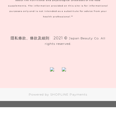
about the nutritional and physiological processes of the food
supplements. The information provided on this site is for informational
purposes only and is not intended as a substitute for advice from your
health professional.**
隱私條款、條款及細則
|
2021 ©
Japan Beauty Co. All
rights reserved.
Powered by
SHOPLINE Payments
立即購買