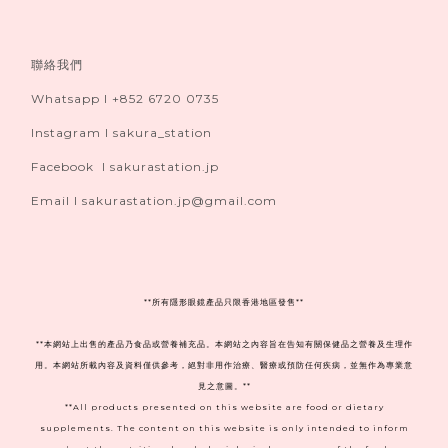
聯絡我們
Whatsapp I +852 6720 0735
Instagram I sakura_station
Facebook I sakurastation.jp
Email I sakurastation.jp@gmail.com
**
所有隱形眼鏡產品只限香港地區發售**
**本網站上出售的產品乃食品或營養補充品。本網站之內容旨在告知有關保健品之營養及生理作
用。本網站所載內容及資料僅供參考，絕對非用作治療、醫療或預防任何疾病，並無作為專業意
見之意圖。**
**All products presented on this website are food or dietary
supplements. The content on this website is only intended to inform