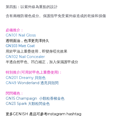
第四點
：
以紫外線為重點的設計
含有兩種防褪色成分。保護指甲免受紫外線造成的乾燥和損傷
必備推介：
GN101 Nail Gloss
透明面油
，色澤更亮澤持久
GN103 Matt Coat
用於甲油上重疊使用，即變身啞光效果
GN102 Nail Concealer
半透自然甲色、凹凸補正，加入保濕護甲成分
特別推介(
：
可
用於甲色上重疊使用)
GN201 Dreamy 貝殼色
GN49
Wonderland 透亮貝殻閃
閃閃襯色
：
GN15 Champaign
小
顆粒香檳金色
GN23 Spark 大顆粒閃金色
更多GENISH 產品可參考instagram hashtag