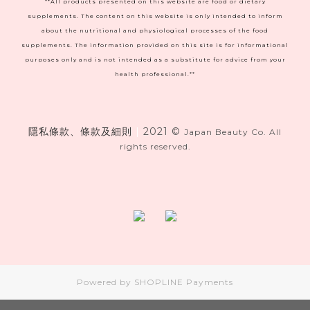
**All products presented on this website are food or dietary
supplements. The content on this website is only intended to inform
about the nutritional and physiological processes of the food
supplements. The information provided on this site is for informational
purposes only and is not intended as a substitute for advice from your
health professional.**
隱私條款、條款及細則
|
2021 ©
Japan Beauty Co. All
rights reserved.
Powered by
SHOPLINE Payments