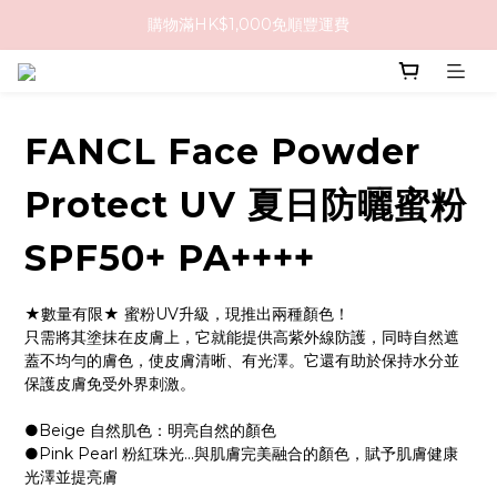
購物滿HK$1,000免順豐運費
購物滿HK$1,000免順豐運費
購買任何隱形眼鏡2盒或以上，即享8折優惠!!
購物滿HK$1,000免順豐運費
FANCL Face Powder
Protect UV 夏日防曬蜜粉
SPF50+ PA++++
★數量有限★ 蜜粉UV升級，現推出兩種顏色！
只需將其塗抹在皮膚上，它就能提供高紫外線防護，同時自然遮
蓋不均勻的膚色，使皮膚清晰、有光澤。它還有助於保持水分並
保護皮膚免受外界刺激。
●Beige 自然肌色：明亮自然的顏色
●Pink Pearl 粉紅珠光...與肌膚完美融合的顏色，賦予肌膚健康
光澤並提亮膚