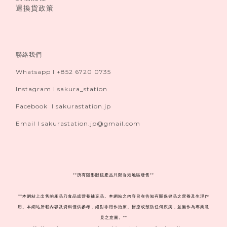
退換貨政策
聯絡我們
Whatsapp I +852 6720 0735
Instagram I sakura_station
Facebook I sakurastation.jp
Email I sakurastation.jp@gmail.com
**
所有隱形眼鏡產品只限香港地區發售**
**本網站上出售的產品乃食品或營養補充品。本網站之內容旨在告知有關保健品之營養及生理作
用。本網站所載內容及資料僅供參考，絕對非用作治療、醫療或預防任何疾病，並無作為專業意
見之意圖。**