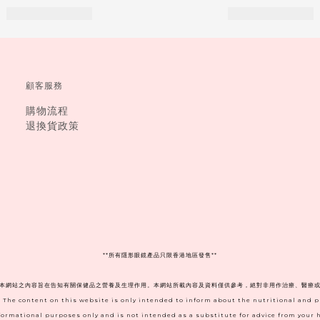
顧客服務
購物流程
退換貨政策
**
所有隱形眼鏡產品只限香港地區發售**
。本網站之內容旨在告知有關保健品之營養及生理作用。本網站所載內容及資料僅供參考，絕對非用作治療、醫療或
. The content on this website is only intended to inform about the nutritional and 
informational purposes only and is not intended as a substitute for advice from your h