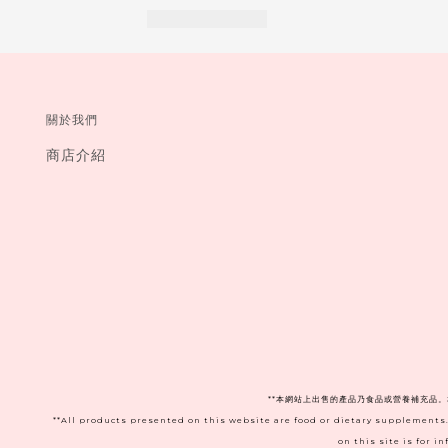
關於我們
商店介紹
**本網站上出售的產品乃食品或營養補充品
**All products presented on this website are food or dietary supplements
on this site is for 