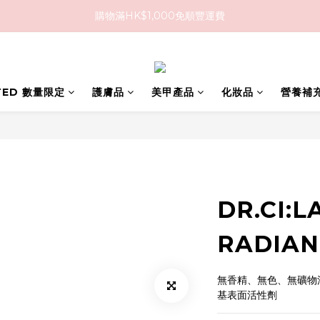
購物滿HK$1,000免順豐運費
購物滿HK$1,000免順豐運費
購買任何隱形眼鏡2盒或以上，即享8折優惠!!
購物滿HK$1,000免順豐運費
ITED 數量限定
護膚品
美甲產品
化妝品
營養補
DR.CI:L
RADIAN
無香精、無色、無礦物
基表面活性劑