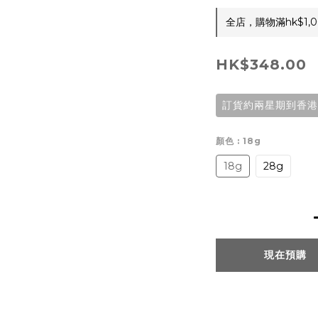
全店，購物滿hk$1
HK$348.00
訂貨約兩星期到香港
顏色
: 18g
18g
28g
現在預購