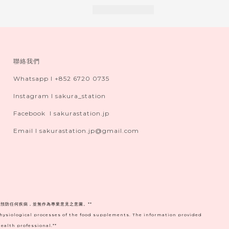
聯絡我們
Whatsapp I +852 6720 0735
Instagram I sakura_station
Facebook I sakurastation.jp
Email I sakurastation.jp@gmail.com
預防任何疾病，並無作為專業意見之意圖。**
physiological processes of the food supplements. The information provided
ealth professional.**