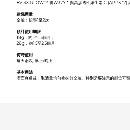
BV-3X GLOW™ 將W377 *1與高滲透性維生素 C (AP
建議用量
全臉：按壓1至2次
預計使用期限
18g：約1至1.5個月，
28g：約1.5至2.5個月
何時使用
每天兩次, 早上/晚上
基本用法
潔面爽膚後，取適量均勻塗抹於全臉。特別需要注意的部位可