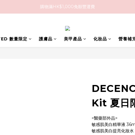
購物滿HK$1,000免順豐運費
購物滿HK$1,000免順豐運費
購買任何隱形眼鏡2盒或以上，即享8折優惠!!
購物滿HK$1,000免順豐運費
ITED 數量限定
護膚品
美甲產品
化妝品
營養補
DECENC
Kit 夏日
<醫藥部外品>
敏感肌美白精華液 36m
敏感肌美白提亮化妝水 