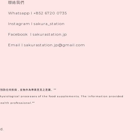
聯絡我們
Whatsapp I +852 6720 0735
Instagram I sakura_station
Facebook I sakurastation.jp
Email I sakurastation.jp@gmail.com
預防任何疾病，並無作為專業意見之意圖。**
physiological processes of the food supplements. The information provided
ealth professional.**
d.