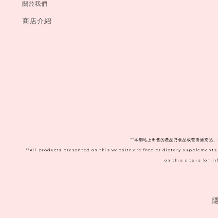
關於我們
商店介紹
**本網站上出售的產品乃食品或營養補充品
**All products presented on this website are food or dietary supplements
on this site is for 