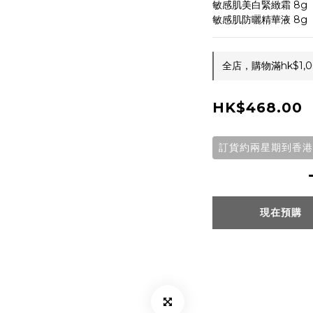
敏感肌美白緊緻霜 8g
敏感肌防曬精華液 8g
全店，購物滿hk$1
HK$468.00
訂貨約兩星期到香港
現在預購