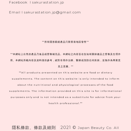
Facebook I sakurastation.jp
Email I sakurastation.jp@gmail.com
**
所有隱形眼鏡產品只限香港地區發售**
**本網站上出售的產品乃食品或營養補充品。本網站之內容旨在告知有關保健品之營養及生理作
用。本網站所載內容及資料僅供參考，絕對非用作治療、醫療或預防任何疾病，並無作為專業意
見之意圖。**
**All products presented on this website are food or dietary
supplements. The content on this website is only intended to inform
about the nutritional and physiological processes of the food
supplements. The information provided on this site is for informational
purposes only and is not intended as a substitute for advice from your
health professional.**
隱私條款、條款及細則
|
2021 ©
Japan Beauty Co. All