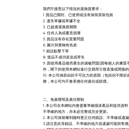
我們不接受以下情況的退換貨要求：
1. 貨品已開封、已使用或沒有保留原裝包裝
2. 遺失單據或單據不全
3. 已超過退換貨期限
4. 任何人為或蓄意損壞
5. 貨品沒有存在質量問題
6. 圖片與實物有色差
7. 錯誤點擊下單
8. 貨品不成功派送或寄失
9. 因使用產品後而產生的過敏問題(因每個人的膚
外，閣下的使用本網站進行交易而引致直接或間接的
10. 本公司倘若由於不可抗力的原因（包括但不
務，本公司均不會承擔任何責任或賠償。
二、免責聲明及責任限制
1. 本公司在本網站內會盡量準確描述產品和提供
不準確的地方，亦未必完整或完全更新。
2. 本公司保留權利隨時更正任何錯誤、不準確或
3.請注意此等錯誤、不準確的地方或遺漏可能與售