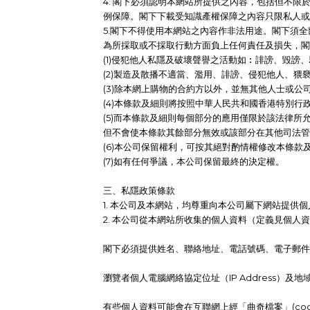
4. 閣下必須認明本網站所提供之內容，包括但不
例保障。閣下下載受知識產權保障之內容只限私人或
5.閣下不得使用本網站之內容作非法用途。閣下須
為所採取或不採取行動方面負上任何責任及損失，閣
(1)侵犯他人私隱及破壞聲譽之活動如︰誹謗、毀謗
(2)製造及散播不適當、濫用、誹謗、侵犯他人、猥
(3)除本網上購物的合約方以外，並無其他人士或公
(4)本條款及細則將按照中華人民共和國香港特別
(5)而本條款及細則每個部分的應用僅限於該法律
但不會使本條款其餘部分無效或該部分在其他司法管
(6)本公司保留權利，可按其絕對酌情權修改本條款
(7)如有任何爭議，本公司保留最終的決定權。
三、私隱政策條款
1. 本公司及本網站，均尊重向本公司屬下網站提供個
2. 本公司從本網站所收集的個人資料（定義見個
閣下必須提供姓名、聯絡地址、電話號碼、電子郵件
瀏覽者個人電腦網絡協定位址（IP Address）
有些個人資料可能會在互聯網上經「曲奇檔案」(coo