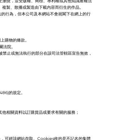
網上瀏覽，並受版權、商標、專利權或其他知識產權法
、複製、散播或製造由下載內容而衍生的作品。
法的行為，但本公司及本網站不會就閣下在網上的行
網上購物的條款。
屬法院。
有被禁止或無法執行的部分在該司法管轄區宣告無效，
86)的規定。
其他相關資料以訂購貨品或要求有關的服務；
，可經該網站存取。Cookies收的是不記名的集體