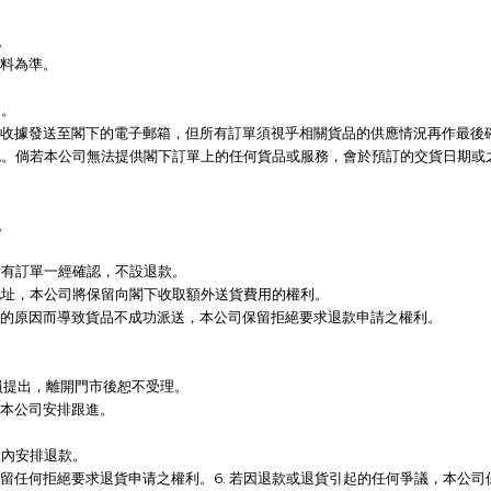
。
資料為準。
知。
購物收據發送至閣下的電子郵箱，但所有訂單須視乎相關貨品的供應情況再作最後
確認。倘若本公司無法提供閣下訂單上的任何貨品或服務，會於預訂的交貨日期
。
所有訂單一經確認，不設退款。
改地址，本公司將保留向閣下收取額外送貨費用的權利。
閣下的原因而導致貨品不成功派送，本公司保留拒絕要求退款申請之權利。
店員提出，離開門市後恕不受理。
通知本公司安排跟進。
天內安排退款。
保留任何拒絕要求退貨申请之權利。6. 若因退款或退貨引起的任何爭議，本公