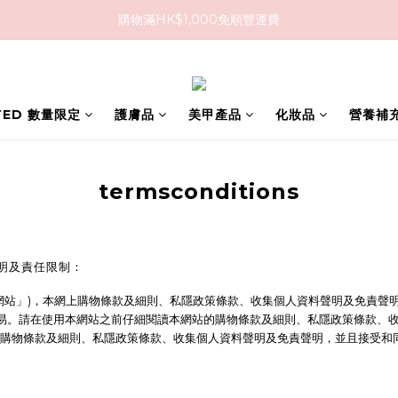
購物滿HK$1,000免順豐運費
購物滿HK$1,000免順豐運費
購買任何隱形眼鏡2盒或以上，即享8折優惠!!
購物滿HK$1,000免順豐運費
ITED 數量限定
護膚品
美甲產品
化妝品
營養補
termsconditions
明及責任限制：
tion.co(「本網站」)，本網上購物條款及細則、私隱政策條款、收集個人資料聲明
交易。請在使用本網站之前仔細閱讀本網站的購物條款及細則、私隱政策條款、
購物條款及細則、私隱政策條款、收集個人資料聲明及免責聲明，並且接受和