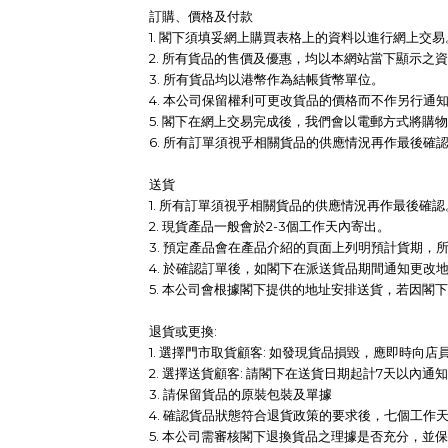
訂購、價格及付款
1. 閣下須填妥網上購買表格上的資料以進行網上交易
2. 所有貨品的售價及優惠，均以本網站當下顯示之
3. 所有貨品均以港幣作為結帳貨幣單位。
4. 本公司保留權利可更改貨品的價格而不作另行通
5. 閣下在網上交易完成後，我們會以電郵方式將
6. 所有訂單須視乎相關貨品的供應情況再作最後
送貨
1. 所有訂單須視乎相關貨品的供應情況再作最後確認
2. 現貨產品一般會於2-3個工作天內寄出。
3. 預定產品會在產品介紹的頁面上列明預計貨期，
4. 於確認訂單後，如閣下在派送貨品期間通知更
5. 本公司會根據閣下提供的地址安排送貨，若因
退貨或更換:
1. 選擇門市取貨顧客: 如發現貨品損毀，應即時向
2. 選擇送貨顧客: 請閣下在送貨日期起計7天以內
3. 請保留貨品的原裝包裝及單據
4. 確認貨品狀態符合退貨政策的要求後，七個工作
5. 本公司需審核閣下退換貨品之理據是否充分，並