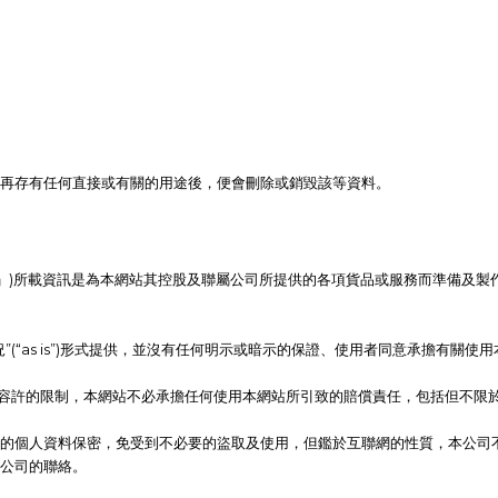
已不再存有任何直接或有關的用途後，便會刪除或銷毀該等資料。
co(「本網站」)所載資訊是為本網站其控股及聯屬公司所提供的各項貨品或服務而準
(“as is”)形式提供，並沒有任何明示或暗示的保證、使用者同意承擔有關使
1)所容許的限制，本網站不必承擔任何使用本網站所引致的賠償責任，包括但不
的個人資料保密，免受到不必要的盜取及使用，但鑑於互聯網的性質，本公司
公司的聯絡。