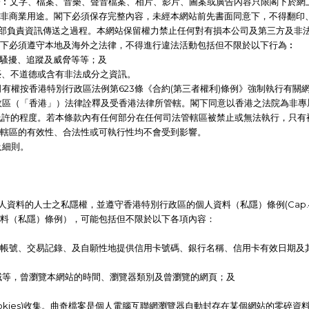
限於︰文字、檔案、音樂、聲音檔案、相片、影片、圖案或廣告內容只限閣下於
非商業用途。閣下必須保存完整內容，未經本網站前先書面同意下，不得翻印
全部負責資訊傳送之過程。本網站保留權力禁止任何對有損本公司及第三方及非
下必須遵守本地及海外之法律，不得進行違法活動包括但不限於以下行為︰
、騷擾、追蹤及威脅等等；及
褻、不道德或含有非法成分之資訊。
司有權按香港特別行政區法例第623條《合約(第三者權利)條例》強制執行有關
行政區（「香港」）法律詮釋及受香港法律所管轄。閣下同意以香港之法院為非專
所允許的程度。若本條款內有任何部分在任何司法管轄區被禁止或無法執行，只
轄區的有效性、合法性或可執行性均不會受到影響。
及細則。
人資料的人士之私隱權，並遵守香港特別行政區的個人資料（私隱）條例(Cap.4
人資料（私隱）條例），可能包括但不限於以下各項內容：
帳號、交易記錄、及自願性地提供信用卡號碼、銀行名稱、信用卡有效日期及
及地域等，曾瀏覽本網站的時間、瀏覽器類別及曾瀏覽的網頁；及
kies)收集。曲奇檔案是個人電腦互聯網瀏覽器自動封存在某個網站的零碎資料