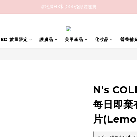
購物滿HK$1,000免順豐運費
購物滿HK$1,000免順豐運費
購買任何隱形眼鏡2盒或以上，即享8折優惠!!
購物滿HK$1,000免順豐運費
ITED 數量限定
護膚品
美甲產品
化妝品
營養補
N's COL
每日即棄
片(Lemo