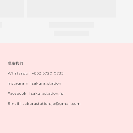
聯絡我們
Whatsapp I +852 6720 0735
Instagram I sakura_station
Facebook I sakurastation.jp
Email I sakurastation.jp@gmail.com