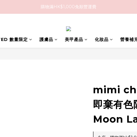
購物滿HK$1,000免順豐運費
購物滿HK$1,000免順豐運費
購買任何隱形眼鏡2盒或以上，即享8折優惠!!
購物滿HK$1,000免順豐運費
ITED 數量限定
護膚品
美甲產品
化妝品
營養補
mimi c
即棄有色隱
Moon La