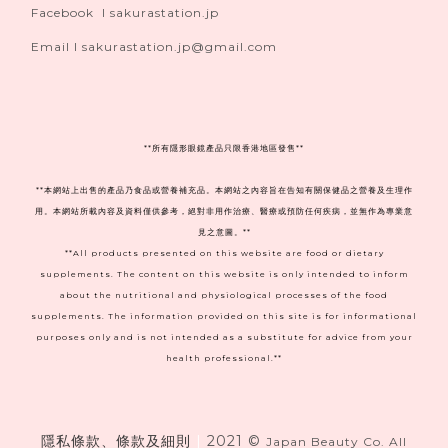
Facebook I sakurastation.jp
Email I sakurastation.jp@gmail.com
**
所有隱形眼鏡產品只限香港地區發售**
**本網站上出售的產品乃食品或營養補充品。本網站之內容旨在告知有關保健品之營養及生理作
用。本網站所載內容及資料僅供參考，絕對非用作治療、醫療或預防任何疾病，並無作為專業意
見之意圖。**
**All products presented on this website are food or dietary
supplements. The content on this website is only intended to inform
about the nutritional and physiological processes of the food
supplements. The information provided on this site is for informational
purposes only and is not intended as a substitute for advice from your
health professional.**
隱私條款、條款及細則
|
2021 ©
Japan Beauty Co. All