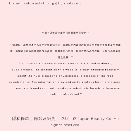
Email I sakurastation.jp@gmail.com
**
所有隱形眼鏡產品只限香港地區發售**
**本網站上出售的產品乃食品或營養補充品。本網站之內容旨在告知有關保健品之營養及生理作
用。本網站所載內容及資料僅供參考，絕對非用作治療、醫療或預防任何疾病，並無作為專業意
見之意圖。**
**All products presented on this website are food or dietary
supplements. The content on this website is only intended to inform
about the nutritional and physiological processes of the food
supplements. The information provided on this site is for informational
purposes only and is not intended as a substitute for advice from your
health professional.**
隱私條款、條款及細則
|
2021 ©
Japan Beauty Co. All
rights reserved.