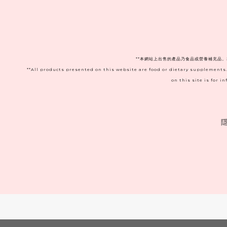
**本網站上出售的產品乃食品或營養補充品
**All products presented on this website are food or dietary supplements
on this site is for 