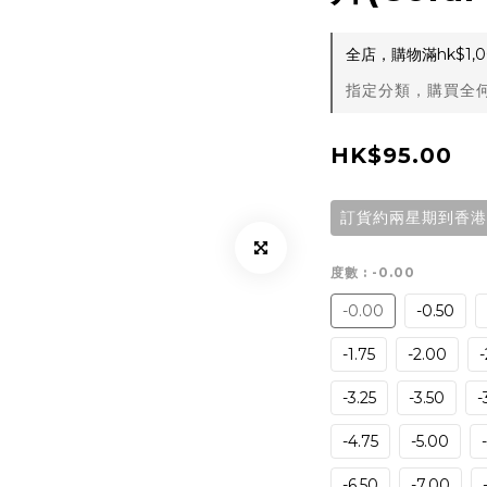
全店，購物滿hk$1
指定分類，購買全何
HK$95.00
訂貨約兩星期到香港
度數
: -0.00
-0.00
-0.50
-1.75
-2.00
-
-3.25
-3.50
-
-4.75
-5.00
-6.50
-7.00