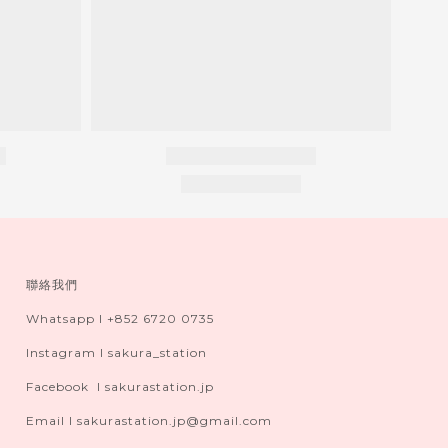
聯絡我們
Whatsapp I +852 6720 0735
Instagram I sakura_station
Facebook I sakurastation.jp
Email I sakurastation.jp@gmail.com