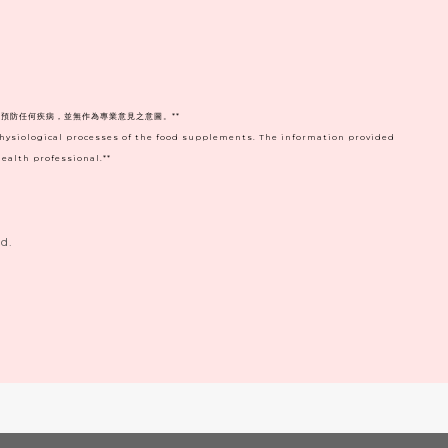
預防任何疾病，並無作為專業意見之意圖。**
physiological processes of the food supplements. The information provided
ealth professional.**
d.