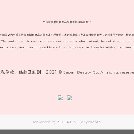
**
所有隱形眼鏡產品只限香港地區發售**
。本網站之內容旨在告知有關保健品之營養及生理作用。本網站所載內容及資料僅供參考，絕對非用作治療、醫療或
. The content on this website is only intended to inform about the nutritional and 
informational purposes only and is not intended as a substitute for advice from your h
隱私條款、條款及細則
|
2021 ©
Japan Beauty Co. All rights reserve
Powered by
SHOPLINE Payments