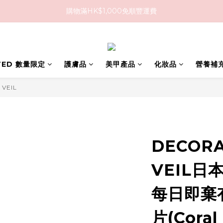
購物滿HK$1,000免順豐運費
購物滿HK$1,000免順豐運費
購買任何隱形眼鏡2盒或以上，即享8折優惠!!
購物滿HK$1,000免順豐運費
ITED 數量限定
護膚品
美甲產品
化妝品
營養補
 VEIL
DECORA
VEIL日本
每日即棄
片(Coral