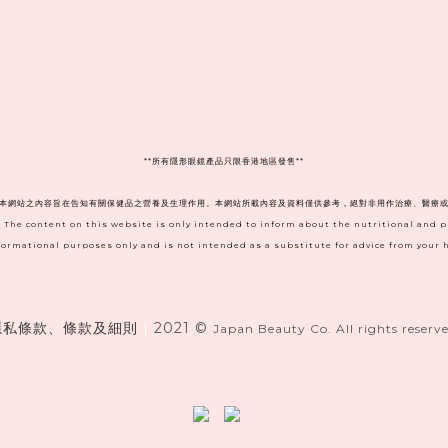
**
所有隱形眼鏡產品只限香港地區發售**
。本網站之內容旨在告知有關保健品之營養及生理作用。本網站所載內容及資料僅供參考，絕對非用作治療、醫療或
. The content on this website is only intended to inform about the nutritional and 
informational purposes only and is not intended as a substitute for advice from your h
隱私條款、條款及細則
|
2021 ©
Japan Beauty Co. All rights reserve