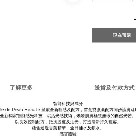
現在預購
了解更多
送貨及付款方式
智能科技與成分
Clé de Peau Beauté 呈獻全新粧感及配方，首創雙微囊配方同步護膚遮
全新獨家智能感光科技—賦活光感技術，煥發肌膚極致無瑕的自然光芒。
以長效控制配方，抵抗脫粧及油光，打造清新持久粧容。
蘊含迷迭香葉精華，全日補水及鎖水。
感官體驗