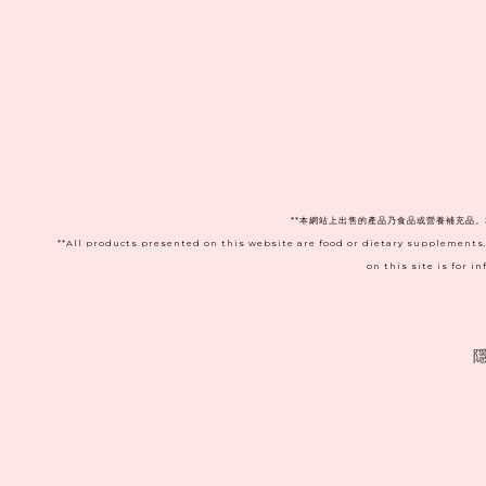
**本網站上出售的產品乃食品或營養補充品
**All products presented on this website are food or dietary supplements
on this site is for 