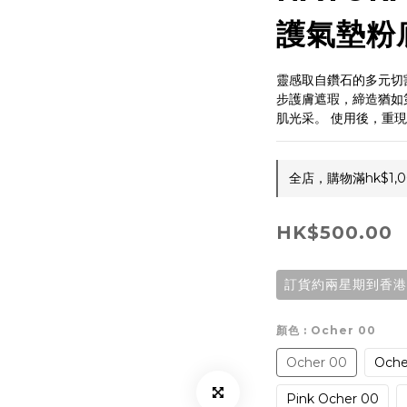
護氣墊粉底 
靈感取自鑽石的多元切
步護膚遮瑕，締造猶如
肌光采。​ 使用後，重
全店，購物滿hk$1
HK$500.00
訂貨約兩星期到香港
顏色
: Ocher 00
Ocher 00
Oche
Pink Ocher 00