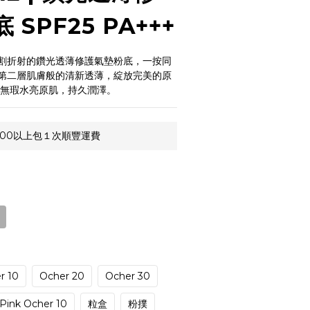
SPF25 PA+++
割折射的鑽光透薄修護氣墊粉底，一按同
第二層肌膚般的清新透薄，綻放完美的原
現無瑕水亮原肌，持久潤澤。​
,000以上包１次順豐運費
r 10
Ocher 20
Ocher 30
Pink Ocher 10
粒盒
粉撲