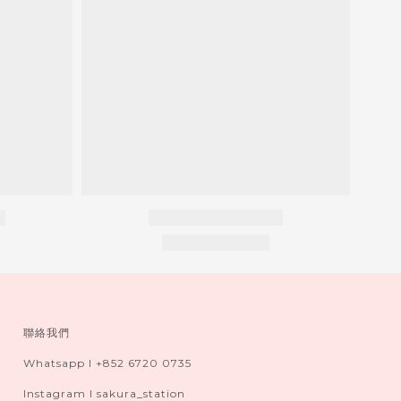
聯絡我們
Whatsapp I +852 6720 0735
Instagram I sakura_station