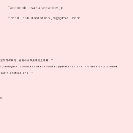
Facebook I sakurastation.jp
Email I sakurastation.jp@gmail.com
預防任何疾病，並無作為專業意見之意圖。**
physiological processes of the food supplements. The information provided
ealth professional.**
d.