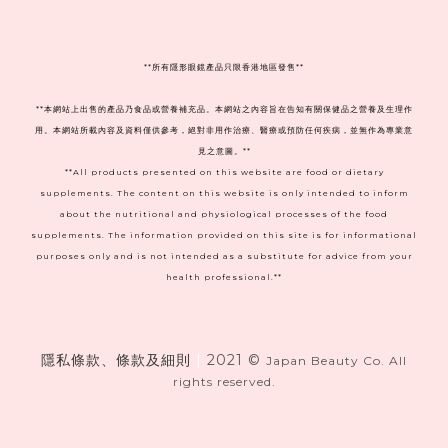
**
所有隱形眼鏡產品只限香港地區發售**
**本網站上出售的產品乃食品或營養補充品。本網站之內容旨在告知有關保健品之營養及生理作
用。本網站所載內容及資料僅供參考，絕對非用作治療、醫療或預防任何疾病，並無作為專業意
見之意圖。**
**All products presented on this website are food or dietary
supplements. The content on this website is only intended to inform
about the nutritional and physiological processes of the food
supplements. The information provided on this site is for informational
purposes only and is not intended as a substitute for advice from your
health professional.**
隱私條款、條款及細則
|
2021 ©
Japan Beauty Co. All
rights reserved.