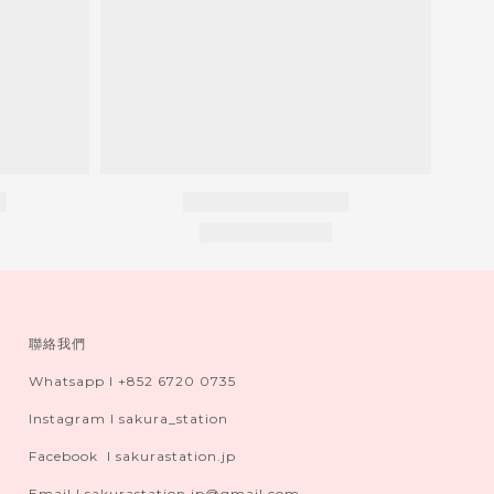
聯絡我們
Whatsapp I +852 6720 0735
Instagram I sakura_station
Facebook I sakurastation.jp
Email I sakurastation.jp@gmail.com