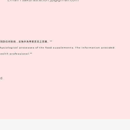
預防任何疾病，並無作為專業意見之意圖。**
physiological processes of the food supplements. The information provided
ealth professional.**
d.