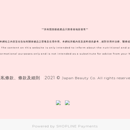
**
所有隱形眼鏡產品只限香港地區發售**
。本網站之內容旨在告知有關保健品之營養及生理作用。本網站所載內容及資料僅供參考，絕對非用作治療、醫療或
. The content on this website is only intended to inform about the nutritional and 
informational purposes only and is not intended as a substitute for advice from your h
隱私條款、條款及細則
|
2021 ©
Japan Beauty Co. All rights reserve
Powered by
SHOPLINE Payments