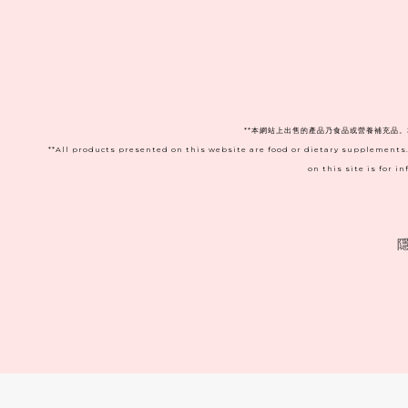
**本網站上出售的產品乃食品或營養補充品
**All products presented on this website are food or dietary supplements
on this site is for 