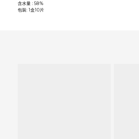
: 58%
含水量
: 1
10
包裝
盒
片