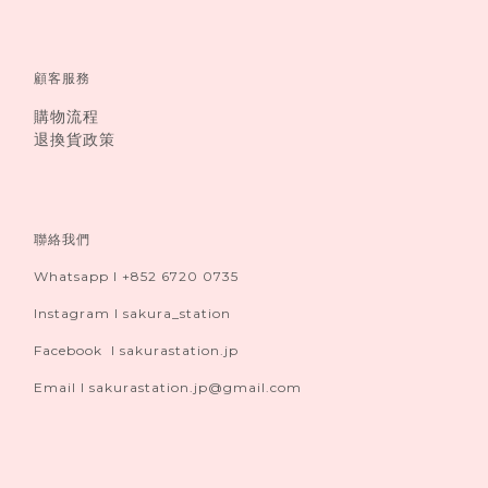
顧客服務
購物流程
退換貨政策
聯絡我們
Whatsapp I +852 6720 0735
Instagram I sakura_station
Facebook I sakurastation.jp
Email I sakurastation.jp@gmail.com