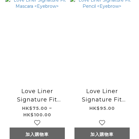
Love Liner
Love Liner
Signature Fit
Signature Fit
Mascara
Pencil <Eyebrow>
HK$75.00 ~
HK$95.00
HK$100.00
<Eyebrow>
加入購物車
加入購物車