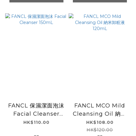
FANCL 保濕潔面泡沫
FANCL MCO Mild
Facial Cleanser
Cleansing Oil 納米
150mL
卸粧液 120mL
HK$110.00
HK$108.00
HK$120.00