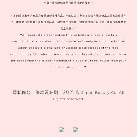
**
所有隱形眼鏡產品只限香港地區發售**
**本網站上出售的產品乃食品或營養補充品。本網站之內容旨在告知有關保健品之營養及生理作
用。本網站所載內容及資料僅供參考，絕對非用作治療、醫療或預防任何疾病，並無作為專業意
見之意圖。**
**All products presented on this website are food or dietary
supplements. The content on this website is only intended to inform
about the nutritional and physiological processes of the food
supplements. The information provided on this site is for informational
purposes only and is not intended as a substitute for advice from your
health professional.**
隱私條款、條款及細則
|
2021 ©
Japan Beauty Co. All
rights reserved.