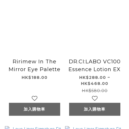
Ririmew In The
DR.CI:LABO VC100
Mirror Eye Palette
Essence Lotion EX
HK$188.00
HK$288.00 ~
HK$468.00
HK$580.00
加入購物車
加入購物車