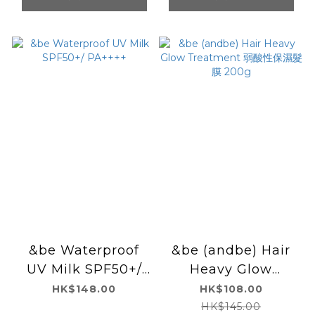
&be Waterproof
&be (andbe) Hair
UV Milk SPF50+/
Heavy Glow
PA++++
Treatment 弱酸性保
HK$148.00
HK$108.00
濕髮膜 200g
HK$145.00