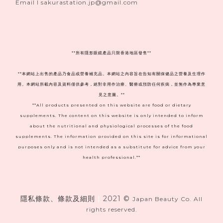
Email I sakurastation.jp@gmail.com
**
所有隱形眼鏡產品只限香港地區發售**
**本網站上出售的產品乃食品或營養補充品。本網站之內容旨在告知有關保健品之營養及生理作
用。本網站所載內容及資料僅供參考，絕對非用作治療、醫療或預防任何疾病，並無作為專業意
見之意圖。**
**All products presented on this website are food or dietary
supplements. The content on this website is only intended to inform
about the nutritional and physiological processes of the food
supplements. The information provided on this site is for informational
purposes only and is not intended as a substitute for advice from your
health professional.**
隱私條款、條款及細則
|
2021 ©
Japan Beauty Co. All
rights reserved.