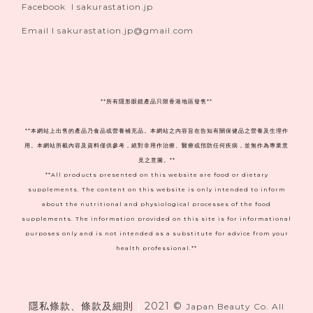
Facebook I sakurastation.jp
Email I sakurastation.jp@gmail.com
**
所有隱形眼鏡產品只限香港地區發售**
**本網站上出售的產品乃食品或營養補充品。本網站之內容旨在告知有關保健品之營養及生理作
用。本網站所載內容及資料僅供參考，絕對非用作治療、醫療或預防任何疾病，並無作為專業意
見之意圖。**
**All products presented on this website are food or dietary
supplements. The content on this website is only intended to inform
about the nutritional and physiological processes of the food
supplements. The information provided on this site is for informational
purposes only and is not intended as a substitute for advice from your
health professional.**
隱私條款、條款及細則
|
2021 ©
Japan Beauty Co. All