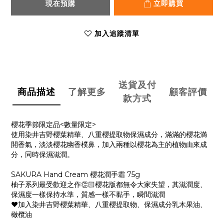
現在預購
立即購買
加入追蹤清單
送貨及付
商品描述
了解更多
顧客評價
款方式
櫻花季節限定品<數量限定>
使用染井吉野櫻葉精華、八重櫻提取物保濕成分，滿滿的櫻花満
開香氣，淡淡櫻花幽香樸鼻，加入兩種以櫻花為主的植物由來成
分，同時保濕滋潤。
SAKURA Hand Cream 櫻花潤手霜 75g
柚子系列最受歡迎之作👏🏻櫻花版都無令大家失望，其滋潤度、
保濕度一樣保持水準，質感一樣不黏手，瞬間滋潤
❤加入染井吉野櫻葉精華、八重櫻提取物、保濕成分乳木果油、
橄欖油