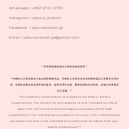
Whatsapp I +852 6720 0735
Instagram I sakura_station
Facebook I sakurastation.jp
Email I sakurastation.jp@gmail.com
**
所有隱形眼鏡產品只限香港地區發售**
**本網站上出售的產品乃食品或營養補充品。本網站之內容旨在告知有關保健品之營養及生理作
用。本網站所載內容及資料僅供參考，絕對非用作治療、醫療或預防任何疾病，並無作為專業意
見之意圖。**
**All products presented on this website are food or dietary
supplements. The content on this website is only intended to inform
about the nutritional and physiological processes of the food
supplements. The information provided on this site is for informational
purposes only and is not intended as a substitute for advice from your
health professional.**