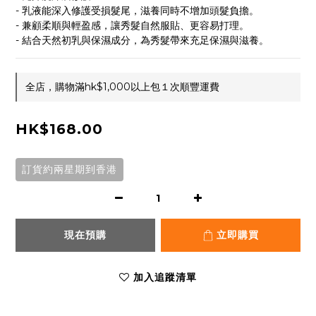
- 乳液能深入修護受損髮尾，滋養同時不增加頭髮負擔。
- 兼顧柔順與輕盈感，讓秀髮自然服貼、更容易打理。
- 結合天然初乳與保濕成分，為秀髮帶來充足保濕與滋養。
全店，購物滿hk$1,000以上包１次順豐運費
HK$168.00
訂貨約兩星期到香港
現在預購
立即購買
加入追蹤清單