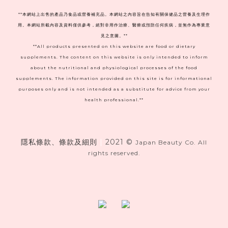
**本網站上出售的產品乃食品或營養補充品。本網站之內容旨在告知有關保健品之營養及生理作
用。本網站所載內容及資料僅供參考，絕對非用作治療、醫療或預防任何疾病，並無作為專業意
見之意圖。**
**All products presented on this website are food or dietary
supplements. The content on this website is only intended to inform
about the nutritional and physiological processes of the food
supplements. The information provided on this site is for informational
purposes only and is not intended as a substitute for advice from your
health professional.**
隱私條款、條款及細則
|
2021 ©
Japan Beauty Co. All
rights reserved.