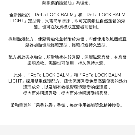
熱損傷的護髮油」為理念。
全新推出的「ReFa LOCK BALM」和「ReFa LOCK BALM
LIGHT」定型膏，只需簡單塗抹，即可完美鎖住自然蓬鬆的秀
髮。也可在吹風機或直髮器前使用。
採用熱熔配方，使髮膏融化並黏附於秀發，即使使用吹風機或直
髮器加熱也能輕鬆定型，輕鬆打造持久造型。
配方易於與水融合，順滑地塗抹於秀髮，深層滋潤秀發，令秀發
柔順柔軟。濕髮也可使用，持久保持水潤。
此外，「ReFa LOCK BALM」和「ReFa LOCK BALM
LIGHT」採用雙重保護配方。蘊含保護秀發免受高溫傷害的熱力
護理成分，以及能有效抵禦環境驟變的保護膜，
從內而外呵護秀發，從內而外地呵護受損秀發。
柔和華麗的「果香花香」香氛，每次使用都能讓您精神煥發。