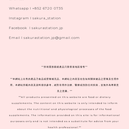
Whatsapp I +852 6720 0735
Instagram I sakura_station
Facebook I sakurastation.jp
Email I sakurastation.jp@gmail.com
**
所有隱形眼鏡產品只限香港地區發售**
**本網站上出售的產品乃食品或營養補充品。本網站之內容旨在告知有關保健品之營養及生理作
用。本網站所載內容及資料僅供參考，絕對非用作治療、醫療或預防任何疾病，並無作為專業意
見之意圖。**
**All products presented on this website are food or dietary
supplements. The content on this website is only intended to inform
about the nutritional and physiological processes of the food
supplements. The information provided on this site is for informational
purposes only and is not intended as a substitute for advice from your
health professional.**