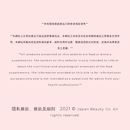
**
所有隱形眼鏡產品只限香港地區發售**
**本網站上出售的產品乃食品或營養補充品。本網站之內容旨在告知有關保健品之營養及生理作
用。本網站所載內容及資料僅供參考，絕對非用作治療、醫療或預防任何疾病，並無作為專業意
見之意圖。**
**All products presented on this website are food or dietary
supplements. The content on this website is only intended to inform
about the nutritional and physiological processes of the food
supplements. The information provided on this site is for informational
purposes only and is not intended as a substitute for advice from your
health professional.**
隱私條款、條款及細則
|
2021 ©
Japan Beauty Co. All
rights reserved.