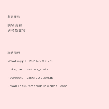
顧客服務
購物流程
退換貨政策
聯絡我們
Whatsapp I +852 6720 0735
Instagram I sakura_station
Facebook I sakurastation.jp
Email I sakurastation.jp@gmail.com