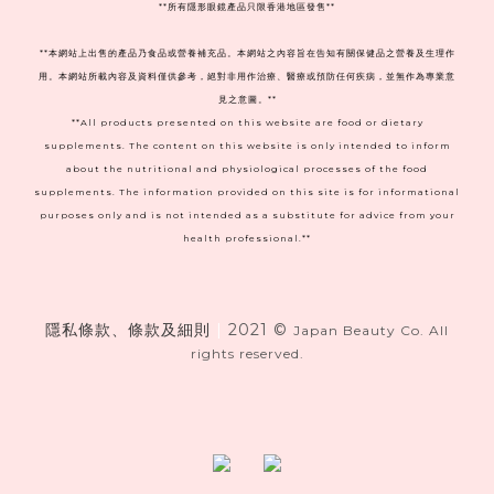
**
所有隱形眼鏡產品只限香港地區發售**
**本網站上出售的產品乃食品或營養補充品。本網站之內容旨在告知有關保健品之營養及生理作
用。本網站所載內容及資料僅供參考，絕對非用作治療、醫療或預防任何疾病，並無作為專業意
見之意圖。**
**All products presented on this website are food or dietary
supplements. The content on this website is only intended to inform
about the nutritional and physiological processes of the food
supplements. The information provided on this site is for informational
purposes only and is not intended as a substitute for advice from your
health professional.**
隱私條款、條款及細則
|
2021 ©
Japan Beauty Co. All
rights reserved.