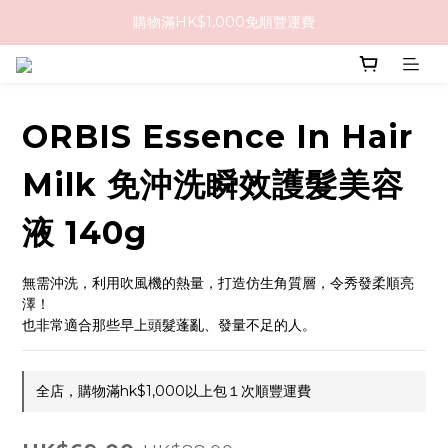
購物滿HK$1,000免順豐運費
購物滿HK$1,000免順豐運費
購買任何隱形眼鏡2盒或以上，即享8折優惠!!
購物滿HK$1,000免順豐運費
ORBIS Essence In Hair
Milk 免沖洗瞬效護髮美容
液 140g
無需沖洗，利用吹風機的熱量，打造仿生角質層，令秀發柔順亮
澤！
也非常適合那些早上頭髮蓬亂、發量不足的人。
全店，購物滿hk$1,000以上包１次順豐運費