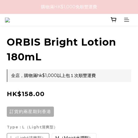
購物滿HK$1,000免順豐運費
購物滿HK$1,000免順豐運費
購買任何隱形眼鏡2盒或以上，即享8折優惠!!
購物滿HK$1,000免順豐運費
ORBIS Bright Lotion
180mL
全店，購物滿hk$1,000以上包１次順豐運費
HK$158.00
訂貨約兩星期到香港
Type
: L（Light清爽型）